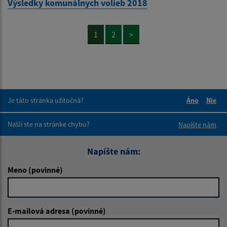
Výsledky komunálnych volieb 2018
1
2
>
Je táto stránka užitočná?
Áno
Nie
Boli tieto 
Boli 
Našli ste na stránke chybu?
Napíšte nám
Napíšte nám:
Meno (povinné)
E-mailová adresa (povinné)