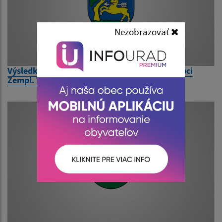
Nezobrazovať
Výsledky volieb do NR SR dňa 29. 2. 2020 v obci
Zempl. Teplica