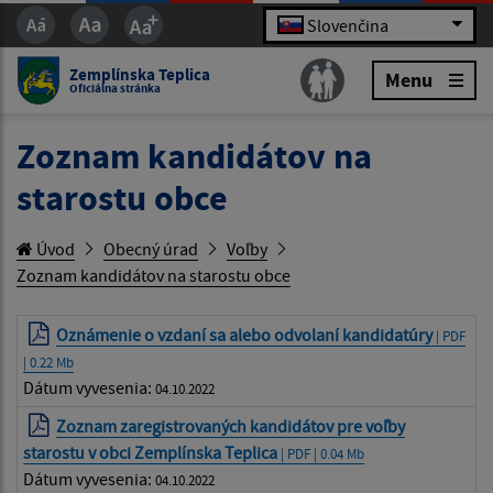
Slovenčina
Zemplínska Teplica
Menu
Oficiálna stránka
Zoznam kandidátov na
starostu obce
Úvod
Obecný úrad
Voľby
Zoznam kandidátov na starostu obce
Oznámenie o vzdaní sa alebo odvolaní kandidatúry
| PDF
| 0.22 Mb
Dátum vyvesenia:
04.10.2022
Zoznam zaregistrovaných kandidátov pre voľby
starostu v obci Zemplínska Teplica
| PDF | 0.04 Mb
Dátum vyvesenia:
04.10.2022