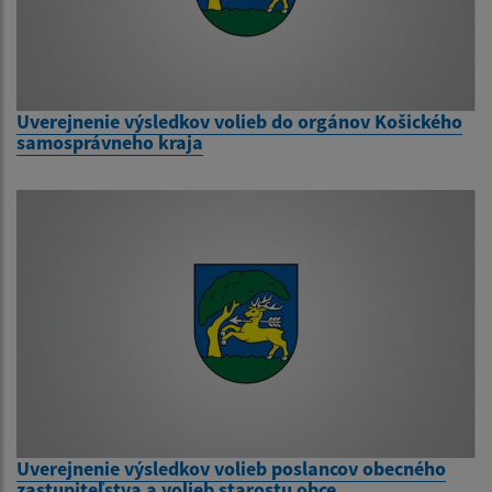
Uverejnenie výsledkov volieb do orgánov Košického
samosprávneho kraja
Uverejnenie výsledkov volieb poslancov obecného
zastupiteľstva a volieb starostu obce