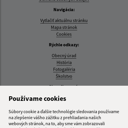
Navigácia:
Vytlačiť aktuálnu stránku
Mapa stránok
Cookies
Rýchle odkazy:
Obecný úrad
História
Fotogaléria
Školstvo
Aktualizované:
Používame cookies
04.08.2026 11:27 hod.
RSS
Súbory cookie a ďalšie technológie sledovania používame
na zlepšenie vášho zážitku z prehliadania našich
Správca obsahu:
webových stránok, na to, aby sme vám zobrazovali