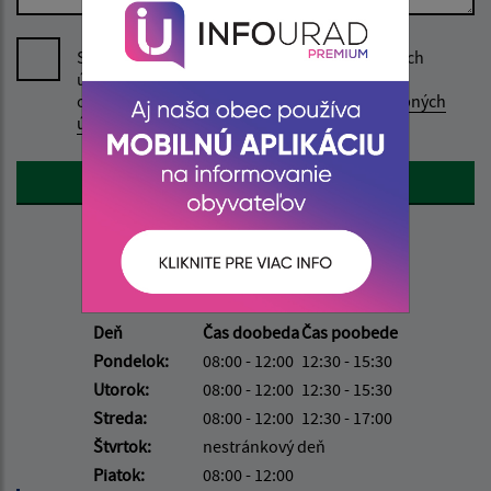
Súhlasím so spracovaním uvedených osobných
údajov v rozsahu kontaktného formuláru a
oboznámil som sa so
Zásadami ochrany osobných
údajov.
Google reCaptcha Response
Odoslať správu
Úradné hodiny:
Deň
Čas doobeda
Čas poobede
Pondelok:
08:00 - 12:00
12:30 - 15:30
Utorok:
08:00 - 12:00
12:30 - 15:30
Streda:
08:00 - 12:00
12:30 - 17:00
Štvrtok:
nestránkový deň
Piatok:
08:00 - 12:00