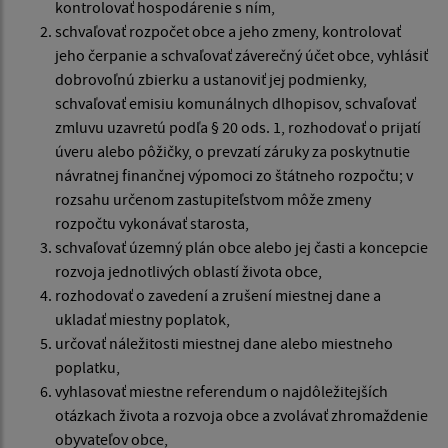
kontrolovať hospodárenie s ním,
schvaľovať rozpočet obce a jeho zmeny, kontrolovať
jeho čerpanie a schvaľovať záverečný účet obce, vyhlásiť
dobrovoľnú zbierku a ustanoviť jej podmienky,
schvaľovať emisiu komunálnych dlhopisov, schvaľovať
zmluvu uzavretú podľa § 20 ods. 1, rozhodovať o prijatí
úveru alebo pôžičky, o prevzatí záruky za poskytnutie
návratnej finančnej výpomoci zo štátneho rozpočtu; v
rozsahu určenom zastupiteľstvom môže zmeny
rozpočtu vykonávať starosta,
schvaľovať územný plán obce alebo jej časti a koncepcie
rozvoja jednotlivých oblastí života obce,
rozhodovať o zavedení a zrušení miestnej dane a
ukladať miestny poplatok,
určovať náležitosti miestnej dane alebo miestneho
poplatku,
vyhlasovať miestne referendum o najdôležitejších
otázkach života a rozvoja obce a zvolávať zhromaždenie
obyvateľov obce,