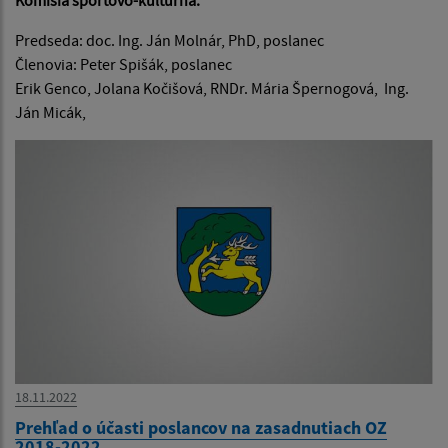
Komisia športovo-kultúrna:
Predseda: doc. Ing. Ján Molnár, PhD, poslanec
Členovia: Peter Spišák, poslanec
Erik Genco, Jolana Kočišová, RNDr. Mária Špernogová, Ing.
Ján Micák,
18.11.2022
Prehľad o účasti poslancov na zasadnutiach OZ
2018-2022