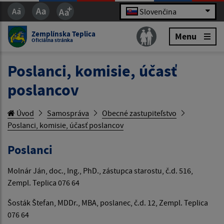
Slovenčina
Zemplínska Teplica
Menu
Oficiálna stránka
Poslanci, komisie, účasť
poslancov
Úvod
Samospráva
Obecné zastupiteľstvo
Poslanci, komisie, účasť poslancov
Poslanci
Molnár Ján, doc., Ing., PhD., zástupca starostu, č.d. 516,
Zempl. Teplica 076 64
Šosták Štefan, MDDr., MBA, poslanec, č.d. 12, Zempl. Teplica
076 64