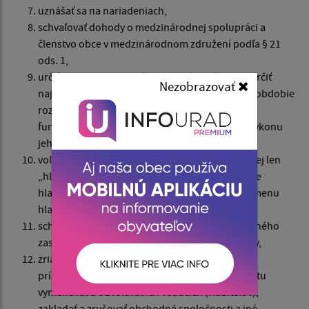
uznášať sa na nariadeniach,
schvaľovať dohody o medzinárodnej spolupráci a
členstvo obce v medzinárodnom združení podľa § 21
ods. 1,
určiť plat starostu podľa osobitného zákona a určiť
Nezobrazovať
najneskôr 90 dní pred voľbami na celé funkčné obdobie
rozsah výkonu funkcie starostu; zmeniť počas
funkčného obdobia na návrh starostu rozsah výkonu
jeho funkcie,
voliť a odvolávať hlavného kontrolóra obce (ďalej len
„hlavný kontrolór“), určiť rozsah výkonu funkcie
hlavného kontrolóra a jeho plat, schvaľovať odmenu
hlavnému kontrolórovi,
schvaľovať štatút obce, rokovací poriadok obecného
zastupiteľstva a zásady odmeňovania poslancov,
zriaďovať, zrušovať a kontrolovať rozpočtové a
príspevkové organizácie obce a na návrh starostu
vymenúvať a odvolávať ich vedúcich (riaditeľov),
zakladať a zrušovať obchodné spoločnosti a iné