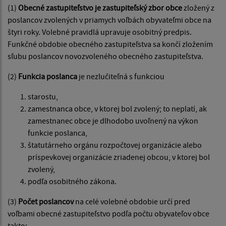
(1)
Obecné zastupiteľstvo je zastupiteľský zbor obce
zložený z
poslancov zvolených v priamych voľbách obyvateľmi obce na
štyri roky. Volebné pravidlá upravuje osobitný predpis.
Funkčné obdobie obecného zastupiteľstva sa končí zložením
sľubu poslancov novozvoleného obecného zastupiteľstva.
(2)
Funkcia poslanca
je nezlučiteľná s funkciou
starostu,
zamestnanca obce, v ktorej bol zvolený; to neplatí, ak
zamestnanec obce je dlhodobo uvoľnený na výkon
funkcie poslanca,
štatutárneho orgánu rozpočtovej organizácie alebo
príspevkovej organizácie zriadenej obcou, v ktorej bol
zvolený,
podľa osobitného zákona.
(3)
Počet poslancov
na celé volebné obdobie určí pred
voľbami obecné zastupiteľstvo podľa počtu obyvateľov obce
takto: