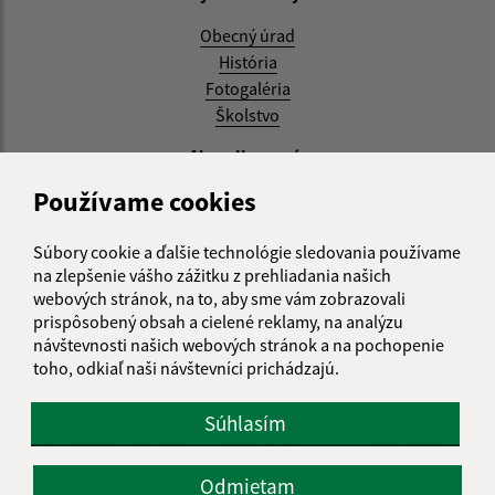
Obecný úrad
História
Fotogaléria
Školstvo
Aktualizované:
Používame cookies
04.08.2026 11:27 hod.
RSS
Súbory cookie a ďalšie technológie sledovania používame
na zlepšenie vášho zážitku z prehliadania našich
Správca obsahu:
webových stránok, na to, aby sme vám zobrazovali
prispôsobený obsah a cielené reklamy, na analýzu
Správca obsahu je Obec Zemplínska Teplica.
návštevnosti našich webových stránok a na pochopenie
Vytvorené v súlade s
Jednotným dizajn manuálom
toho, odkiaľ naši návštevníci prichádzajú.
elektronických služieb.
Súhlasím
CMS systém (redakčný) systém ECHELON 2
web portál
webhosting
wbx, s.r.o.
domény
registrácia domény
Odmietam