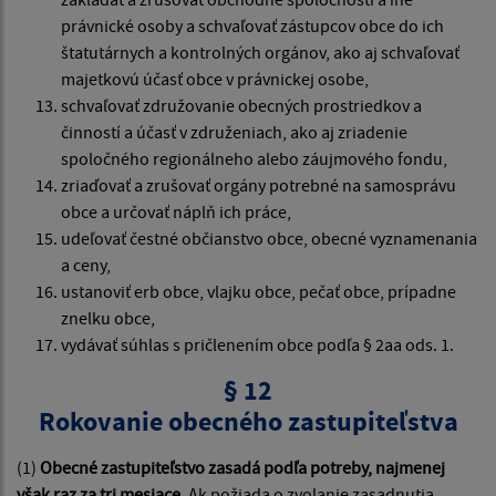
právnické osoby a schvaľovať zástupcov obce do ich
štatutárnych a kontrolných orgánov, ako aj schvaľovať
majetkovú účasť obce v právnickej osobe,
schvaľovať združovanie obecných prostriedkov a
činností a účasť v združeniach, ako aj zriadenie
spoločného regionálneho alebo záujmového fondu,
zriaďovať a zrušovať orgány potrebné na samosprávu
obce a určovať náplň ich práce,
udeľovať čestné občianstvo obce, obecné vyznamenania
a ceny,
ustanoviť erb obce, vlajku obce, pečať obce, prípadne
znelku obce,
vydávať súhlas s pričlenením obce podľa § 2aa ods. 1.
§ 12
Rokovanie obecného zastupiteľstva
(1)
Obecné zastupiteľstvo zasadá podľa potreby, najmenej
však raz za tri mesiace.
Ak požiada o zvolanie zasadnutia