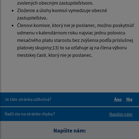
zvolených obecným zastupiteľstvom.
Zloženie a úlohy komisií vymedzuje obecné
zastupiteľstvo.
Členovi komisie, ktorý nie je poslanec, možno poskytnúť
odmenu v kalendárnom roku najviac jednu polovicu
mesačného platu starostu bez zvýšenia podľa príslušnej
platovej skupiny;13) to sa vzťahuje aj na člena výboru
mestskej časti, ktorý nie je poslanec.
Je táto stránka užitočná?
Áno
Nie
Boli tieto 
Boli 
Našli ste na stránke chybu?
Napíšte nám
Napíšte nám: