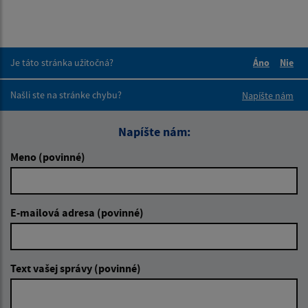
Je táto stránka užitočná?
Áno
Nie
Boli tieto 
Boli 
Našli ste na stránke chybu?
Napíšte nám
Napíšte nám:
Meno (povinné)
E-mailová adresa (povinné)
Text vašej správy (povinné)