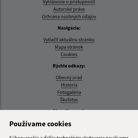
Vyhlásenie o prístupnosti
Autorské práva
Ochrana osobných údajov
Navigácia:
Vytlačiť aktuálnu stránku
Mapa stránok
Cookies
Rýchle odkazy:
Obecný úrad
História
Fotogaléria
Školstvo
Aktualizované:
Používame cookies
04.08.2026 11:27 hod.
RSS
Súbory cookie a ďalšie technológie sledovania používame