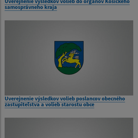
Uverejnenie výsledkov volieb do orgánov Košického
samosprávneho kraja
Uverejnenie výsledkov volieb poslancov obecného
zastupiteľstva a volieb starostu obce