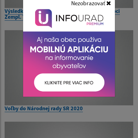
Nezobrazovať
Výsledky volieb do NR SR dňa 29. 2. 2020 v obci
Zempl. Teplica
Voľby do Národnej rady SR 2020