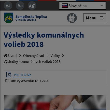
Slovenčina
Zemplínska Teplica
Menu
Oficiálna stránka
Výsledky komunálnych
volieb 2018
Úvod
Obecný úrad
Voľby
Výsledky komunálnych volieb 2018
| PDF | 0.22 Mb
Dátum vyvesenia:
12.11.2018