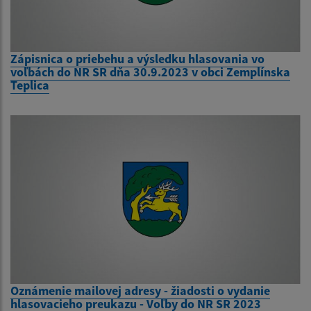
Zápisnica o priebehu a výsledku hlasovania vo
voľbách do NR SR dňa 30.9.2023 v obci Zemplínska
Teplica
Oznámenie mailovej adresy - žiadosti o vydanie
hlasovacieho preukazu - Voľby do NR SR 2023