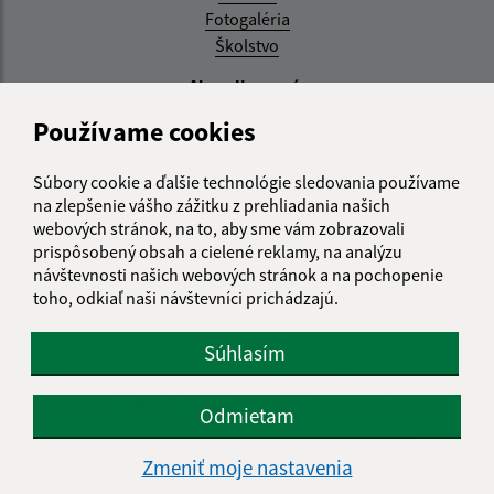
Fotogaléria
Školstvo
Aktualizované:
Používame cookies
04.08.2026 11:27 hod.
RSS
Súbory cookie a ďalšie technológie sledovania používame
na zlepšenie vášho zážitku z prehliadania našich
Správca obsahu:
webových stránok, na to, aby sme vám zobrazovali
prispôsobený obsah a cielené reklamy, na analýzu
Správca obsahu je Obec Zemplínska Teplica.
návštevnosti našich webových stránok a na pochopenie
Vytvorené v súlade s
Jednotným dizajn manuálom
toho, odkiaľ naši návštevníci prichádzajú.
elektronických služieb.
Súhlasím
CMS systém (redakčný) systém ECHELON 2
web portál
webhosting
wbx, s.r.o.
domény
registrácia domény
Odmietam
spoločnosť wbx, s.r.o.
Zmeniť moje nastavenia
Technický prevádzkovateľ: