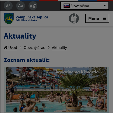
Slovenčina
Zemplínska Teplica
Menu
Oficiálna stránka
Aktuality
Úvod
Obecný úrad
Aktuality
Zoznam aktualít: