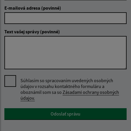
E-mailová adresa (povinné)
Text vašej správy (povinné)
Súhlasím so spracovaním uvedených osobných
údajov v rozsahu kontaktného formuláru a
oboznámil som sa so
Zásadami ochrany osobných
údajov.
Google reCaptcha Response
Odoslať správu