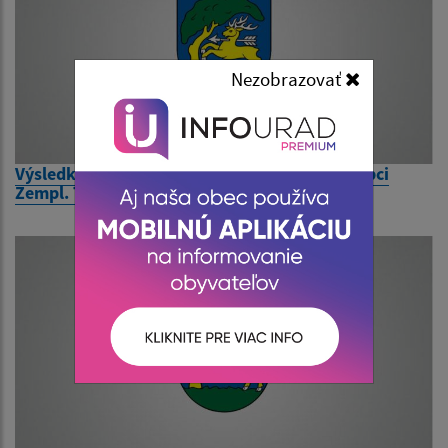
Nezobrazovať
Výsledky volieb do NR SR dňa 29. 2. 2020 v obci
Zempl. Teplica