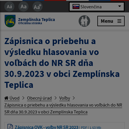
Slovenčina
Zemplínska Teplica
Menu
Oficiálna stránka
Zápisnica o priebehu a
výsledku hlasovania vo
voľbách do NR SR dňa
30.9.2023 v obci Zemplínska
Teplica
Úvod
Obecný úrad
Voľby
Zápisnica o priebehu a výsledku hlasovania vo voľbách do NR
SR dňa 30.9.2023 v obci Zemplínska Teplica
Zápisnica OVK - voľby NR SR 2023
| PDF | 1.53 Mb