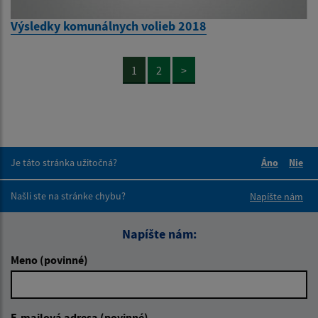
Výsledky komunálnych volieb 2018
1
2
>
Je táto stránka užitočná?
Áno
Nie
Boli tieto 
Boli 
Našli ste na stránke chybu?
Napíšte nám
Napíšte nám:
Meno (povinné)
E-mailová adresa (povinné)