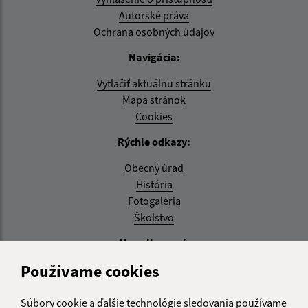
Autorské práva
Ochrana osobných údajov
Navigácia:
Vytlačiť aktuálnu stránku
Mapa stránok
Cookies
Rýchle odkazy:
Obecný úrad
História
Fotogaléria
Školstvo
Aktualizované:
Používame cookies
04.08.2026 11:27 hod.
RSS
Súbory cookie a ďalšie technológie sledovania používame