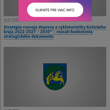
10.07.2023
Stratégia rozvoja dopravy a cykloturistiky Košického
kraja 2022-2027 – 2030“ – rozsah hodnotenia
strategického dokumentu