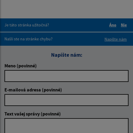
Je táto stránka užitočná?
Áno
Nie
Boli tieto 
Boli 
Našli ste na stránke chybu?
Napíšte nám
Napíšte nám:
Meno (povinné)
E-mailová adresa (povinné)
Text vašej správy (povinné)