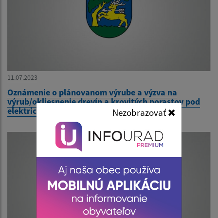
11.07.2023
Oznámenie o plánovanom výrube a výzva na
výrub/okliesnenie drevín a krovitých porastov pod
elektrickým vedením
Nezobrazovať