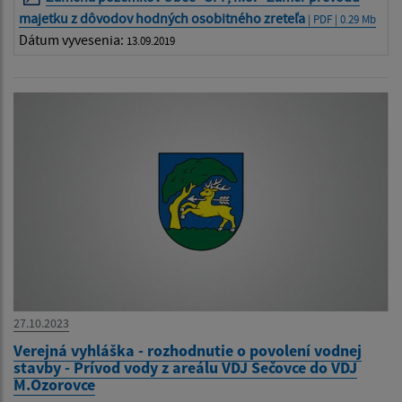
majetku z dôvodov hodných osobitného zreteľa
| PDF | 0.29 Mb
Dátum vyvesenia:
13.09.2019
27.10.2023
Verejná vyhláška - rozhodnutie o povolení vodnej
stavby - Prívod vody z areálu VDJ Sečovce do VDJ
M.Ozorovce