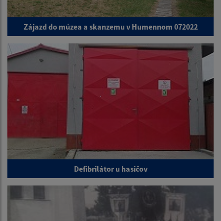
Zájazd do múzea a skanzemu v Humennom 072022
Defibrilátor u hasičov