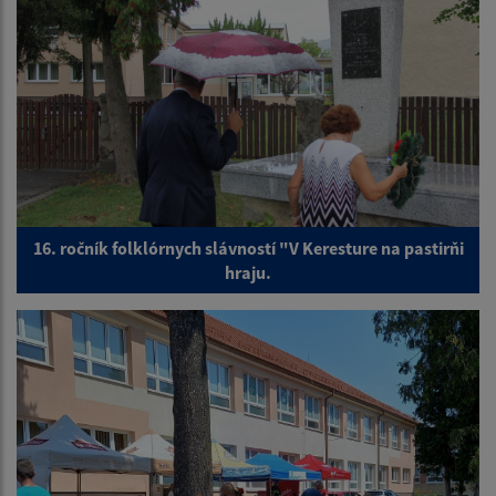
16. ročník folklórnych slávností "V Keresture na pastirňi
hraju.