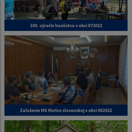
100. výročie hasičstva v obci 072022
Založenie MS Matice slovenskej v obci 062022