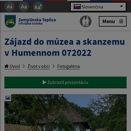
Slovenčina
Zemplínska Teplica
Menu
Oficiálna stránka
Zájazd do múzea a skanzemu
v Humennom 072022
Úvod
Život v obci
Fotogaléria
Zobraziť prezentáciu