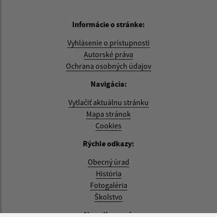
Informácie o stránke:
Vyhlásenie o prístupnosti
Autorské práva
Ochrana osobných údajov
Navigácia:
Vytlačiť aktuálnu stránku
Mapa stránok
Cookies
Rýchle odkazy:
Obecný úrad
História
Fotogaléria
Školstvo
Aktualizované: