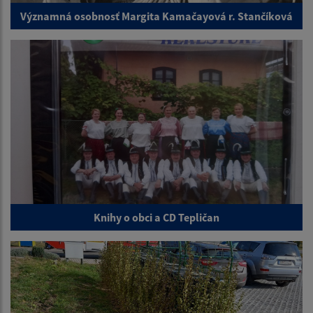
Významná osobnosť Margita Kamačayová r. Stančíková
Knihy o obci a CD Tepličan