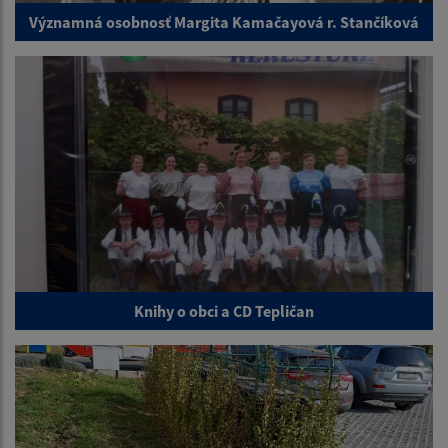
Významná osobnosť Margita Kamačayová r. Stančíková
Knihy o obci a CD Tepličan