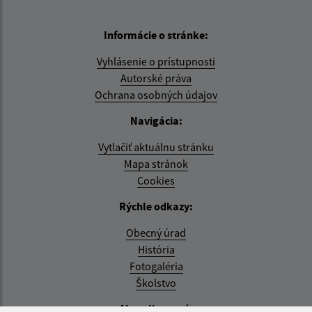
Informácie o stránke:
Vyhlásenie o prístupnosti
Autorské práva
Ochrana osobných údajov
Navigácia:
Vytlačiť aktuálnu stránku
Mapa stránok
Cookies
Rýchle odkazy:
Obecný úrad
História
Fotogaléria
Školstvo
Aktualizované: