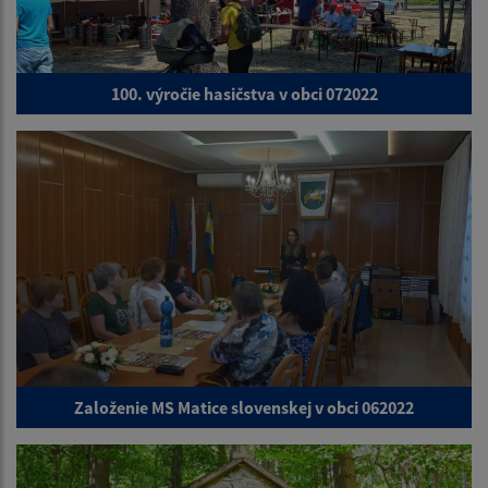
100. výročie hasičstva v obci 072022
Založenie MS Matice slovenskej v obci 062022