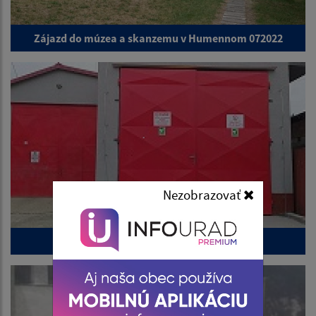
Zájazd do múzea a skanzemu v Humennom 072022
Nezobrazovať
Defibrilátor u hasičov