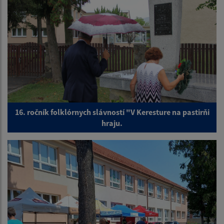
16. ročník folklórnych slávností "V Keresture na pastirňi
hraju.