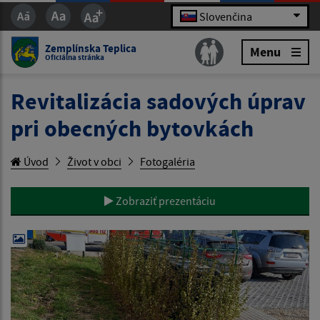
Slovenčina
Zemplínska Teplica
Menu
Oficiálna stránka
Revitalizácia sadových úprav
pri obecných bytovkách
Úvod
Život v obci
Fotogaléria
Zobraziť prezentáciu