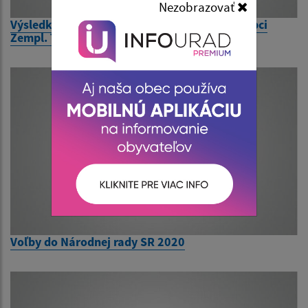
Nezobrazovať
Výsledky volieb do NR SR dňa 29. 2. 2020 v obci
Zempl. Teplica
Voľby do Národnej rady SR 2020