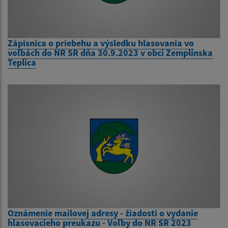
Zápisnica o priebehu a výsledku hlasovania vo
voľbách do NR SR dňa 30.9.2023 v obci Zemplínska
Teplica
Oznámenie mailovej adresy - žiadosti o vydanie
hlasovacieho preukazu - Voľby do NR SR 2023