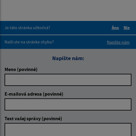
Je táto stránka užitočná?
Áno
Nie
Boli tieto 
Boli 
Našli ste na stránke chybu?
Napíšte nám
Napíšte nám:
Meno (povinné)
E-mailová adresa (povinné)
Text vašej správy (povinné)