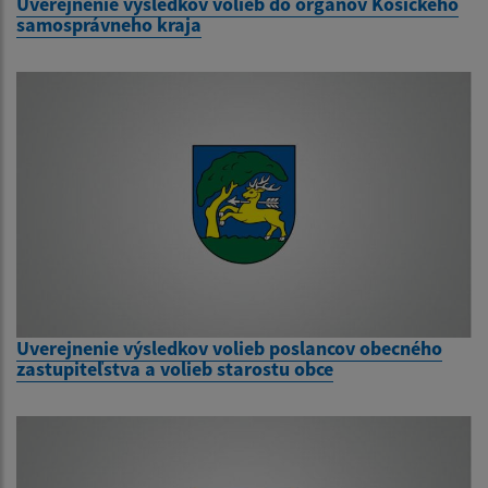
Uverejnenie výsledkov volieb do orgánov Košického
samosprávneho kraja
Uverejnenie výsledkov volieb poslancov obecného
zastupiteľstva a volieb starostu obce