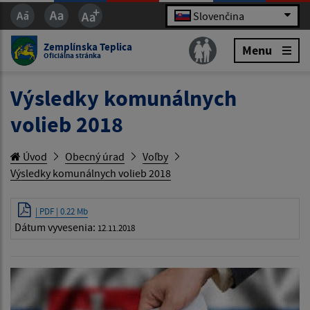
Slovenčina
Zemplínska Teplica
Menu
Oficiálna stránka
Výsledky komunálnych
volieb 2018
Úvod
Obecný úrad
Voľby
Výsledky komunálnych volieb 2018
| PDF | 0.22 Mb
Dátum vyvesenia:
12.11.2018