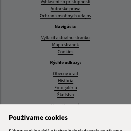
Vyhlásenie o prístupnosti
Autorské práva
Ochrana osobných údajov
Navigácia:
Vytlačiť aktuálnu stránku
Mapa stránok
Cookies
Rýchle odkazy:
Obecný úrad
História
Fotogaléria
Školstvo
Aktualizované:
Používame cookies
04.08.2026 11:27 hod.
RSS
Súbory cookie a ďalšie technológie sledovania používame