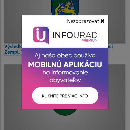
Nezobrazovať
Výsledky volieb do NR SR dňa 29. 2. 2020 v obci
Zempl. Teplica