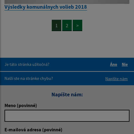
Výsledky komunálnych volieb 2018
1
2
>
Je táto stránka užitočná?
Áno
Nie
Boli tieto 
Boli 
Našli ste na stránke chybu?
Napíšte nám
Napíšte nám:
Meno (povinné)
E-mailová adresa (povinné)