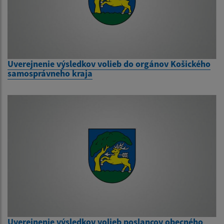
Uverejnenie výsledkov volieb do orgánov Košického
samosprávneho kraja
Uverejnenie výsledkov volieb poslancov obecného