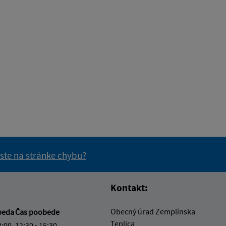
 ste na stránke chybu?
vás užitočné?
e pre vás užitočné?
Kontakt:
Obecný úrad Zemplínska
beda
Čas poobede
Teplica
2:00
12:30 - 15:30