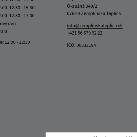
Okružná 340/2
2:00
12:30 - 15:30
076 64 Zemplínska Teplica
2:00
12:30 - 17:00
ový deň
info@zemplinskateplica.sk
2:00
+421 56 679 62 22
ka:
12:00 - 12:30
IČO: 00332194