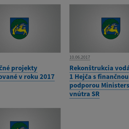
10.06.2017
čné projekty
Rekonštrukcia vodá
zované v roku 2017
1 Hejča s finančnou
podporou Minister
vnútra SR