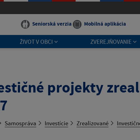
Seniorská verzia
Mobilná aplikácia
ŽIVOT V OBCI
ZVEREJŇOVANIE
estičné projekty zrea
7
Samospráva
Investície
Zrealizované
Investičn