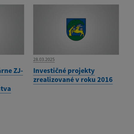
28.03.2025
rne ZJ-
Investičné projekty
zrealizované v roku 2016
stva