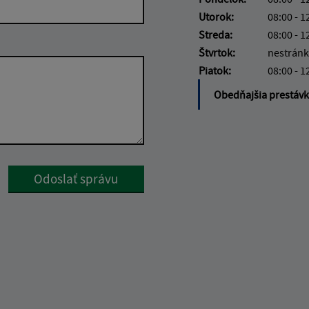
Utorok:
08:00 - 1
Streda:
08:00 - 1
Štvrtok:
nestránk
Piatok:
08:00 - 1
Obedňajšia prestáv
Google reCaptcha Response
Odoslať správu