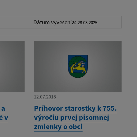
Dátum vyvesenia:
28.03.2025
12.07.2018
 a
Príhovor starostky k 755.
é v
výročiu prvej písomnej
zmienky o obci