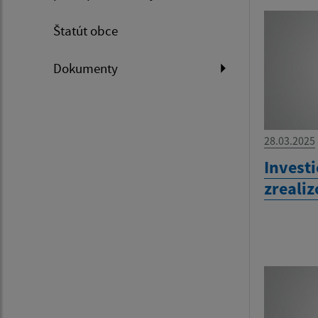
Štatút obce
Dokumenty
28.03.2025
Investi
zreali