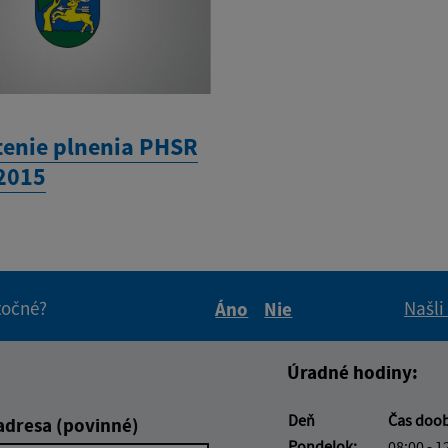
enie plnenia PHSR
 2015
itočné?
Našli
Áno
Nie
Boli tieto informácie pre 
Boli tieto informáci
Úradné hodiny:
Deň
Čas doo
adresa (povinné)
Pondelok:
08:00 - 1