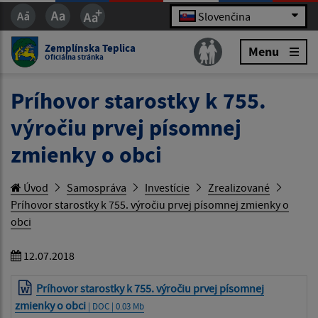
Slovenčina
Zemplínska Teplica
Menu
Oficiálna stránka
Príhovor starostky k 755.
výročiu prvej písomnej
zmienky o obci
Úvod
Samospráva
Investície
Zrealizované
Príhovor starostky k 755. výročiu prvej písomnej zmienky o
obci
12.07.2018
Príhovor starostky k 755. výročiu prvej písomnej
zmienky o obci
| DOC | 0.03 Mb