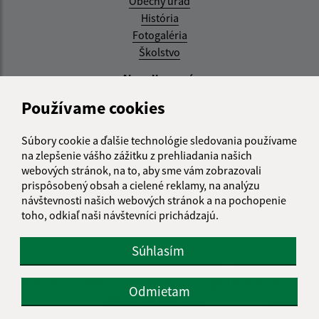
Obecný úrad
História
Fotogaléria
Školstvo
Aktualizované:
Používame cookies
04.08.2026 11:27 hod.
RSS
Súbory cookie a ďalšie technológie sledovania používame
na zlepšenie vášho zážitku z prehliadania našich
Správca obsahu:
webových stránok, na to, aby sme vám zobrazovali
prispôsobený obsah a cielené reklamy, na analýzu
Správca obsahu je Obec Zemplínska Teplica.
návštevnosti našich webových stránok a na pochopenie
Vytvorené v súlade s
Jednotným dizajn manuálom
toho, odkiaľ naši návštevníci prichádzajú.
elektronických služieb.
Súhlasím
CMS systém (redakčný) systém ECHELON 2
web portál
webhosting
wbx, s.r.o.
domény
registrácia domény
Odmietam
spoločnosť wbx, s.r.o.