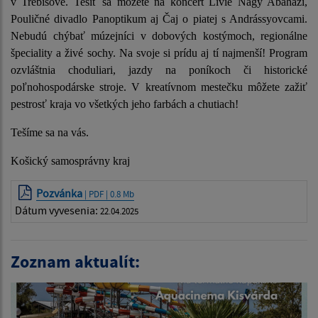
v Trebišove. Tešiť sa môžete na koncert Livie Nagy Abaházi,
Pouličné divadlo Panoptikum aj Čaj o piatej s Andrássyovcami.
Nebudú chýbať múzejníci v dobových kostýmoch, regionálne
špeciality a živé sochy. Na svoje si prídu aj tí najmenší! Program
ozvláštnia choduliari, jazdy na poníkoch či historické
poľnohospodárske stroje. V kreatívnom mestečku môžete zažiť
pestrosť kraja vo všetkých jeho farbách a chutiach!
Tešíme sa na vás.
Košický samosprávny kraj
Pozvánka
| PDF | 0.8 Mb
Dátum vyvesenia:
22.04.2025
Zoznam aktualít: