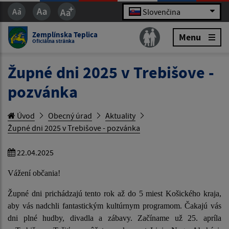
Slovenčina
Zemplínska Teplica
Menu
Oficiálna stránka
Župné dni 2025 v Trebišove -
pozvánka
Úvod
Obecný úrad
Aktuality
Župné dni 2025 v Trebišove - pozvánka
22.04.2025
Vážení občania!
Župné dni prichádzajú tento rok až do 5 miest Košického kraja,
aby vás nadchli fantastickým kultúrnym programom. Čakajú vás
dni plné hudby, divadla a zábavy. Začíname už 25. apríla