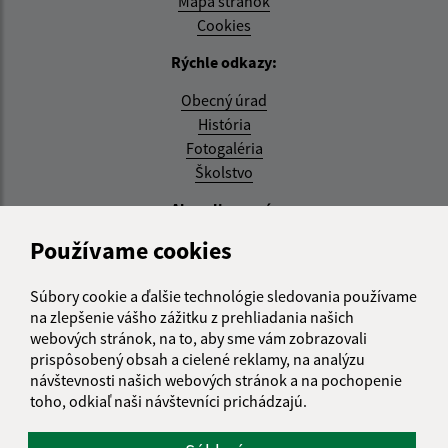
Mapa stránok
Cookies
Rýchle odkazy:
Obecný úrad
História
Fotogaléria
Školstvo
Aktualizované:
Používame cookies
04.08.2026 11:27 hod.
RSS
Súbory cookie a ďalšie technológie sledovania používame
na zlepšenie vášho zážitku z prehliadania našich
Správca obsahu:
webových stránok, na to, aby sme vám zobrazovali
prispôsobený obsah a cielené reklamy, na analýzu
Správca obsahu je Obec Zemplínska Teplica.
návštevnosti našich webových stránok a na pochopenie
Vytvorené v súlade s
Jednotným dizajn manuálom
toho, odkiaľ naši návštevníci prichádzajú.
elektronických služieb.