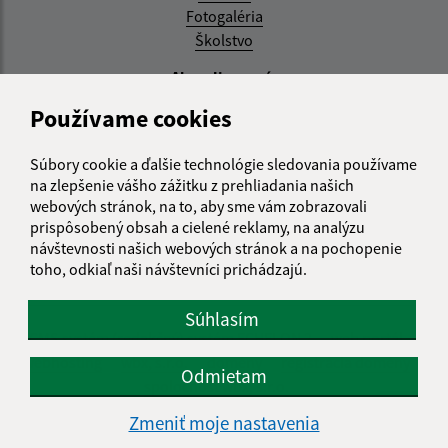
Fotogaléria
Školstvo
Aktualizované:
Používame cookies
04.08.2026 11:27 hod.
RSS
Súbory cookie a ďalšie technológie sledovania používame
na zlepšenie vášho zážitku z prehliadania našich
Správca obsahu:
webových stránok, na to, aby sme vám zobrazovali
prispôsobený obsah a cielené reklamy, na analýzu
Správca obsahu je Obec Zemplínska Teplica.
návštevnosti našich webových stránok a na pochopenie
Vytvorené v súlade s
Jednotným dizajn manuálom
toho, odkiaľ naši návštevníci prichádzajú.
elektronických služieb.
Súhlasím
CMS systém (redakčný) systém ECHELON 2
web portál
webhosting
wbx, s.r.o.
domény
registrácia domény
Odmietam
spoločnosť wbx, s.r.o.
Zmeniť moje nastavenia
Technický prevádzkovateľ: