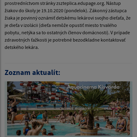
prostredníctvom stránky zszteplica.edupage.org. Nástup
žiakov do školy je 19.10.2020 (pondelok). Zákonný zástupca
žiaka je povinný oznámiť detskému lekárovi svojho dieťaťa, že
je dieťa v izolácii (dieťa nemôže opustiť miesto trvalého
pobytu, netýka sa to ostatných členov domácnosti). V prípade
zdravotných ťažkosti je potrebné bezodkladne kontaktovať
detského lekára.
Zoznam aktualít: