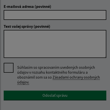
E-mailová adresa (povinné)
Text vašej správy (povinné)
Súhlasím so spracovaním uvedených osobných
údajov v rozsahu kontaktného formuláru a
oboznámil som sa so
Zásadami ochrany osobných
údajov.
Google reCaptcha Response
Odoslať správu