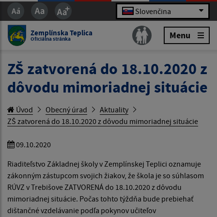
Slovenčina
Zemplínska Teplica
Menu
Oficiálna stránka
ZŠ zatvorená do 18.10.2020 z
dôvodu mimoriadnej situácie
Úvod
Obecný úrad
Aktuality
ZŠ zatvorená do 18.10.2020 z dôvodu mimoriadnej situácie
09.10.2020
Riaditeľstvo Základnej školy v Zemplínskej Teplici oznamuje
zákonným zástupcom svojich žiakov, že škola je so súhlasom
RÚVZ v Trebišove ZATVORENÁ do 18.10.2020 z dôvodu
mimoriadnej situácie. Počas tohto týždňa bude prebiehať
dištančné vzdelávanie podľa pokynov učiteľov