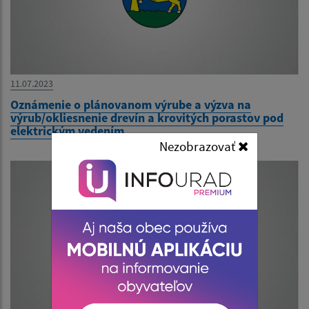
11.07.2023
Oznámenie o plánovanom výrube a výzva na
výrub/okliesnenie drevín a krovitých porastov pod
elektrickým vedením
Nezobrazovať