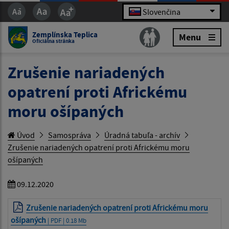
Slovenčina
Zemplínska Teplica
Menu
Oficiálna stránka
Zrušenie nariadených
opatrení proti Africkému
moru ošípaných
Úvod
Samospráva
Úradná tabuľa - archív
Zrušenie nariadených opatrení proti Africkému moru
ošípaných
09.12.2020
Zrušenie nariadených opatrení proti Africkému moru
ošípaných
| PDF | 0.18 Mb