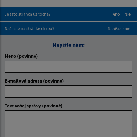
Je táto stránka užitočná?
Áno
Nie
Boli tieto 
Boli 
Našli ste na stránke chybu?
Napíšte nám
Napíšte nám:
Meno (povinné)
E-mailová adresa (povinné)
Text vašej správy (povinné)