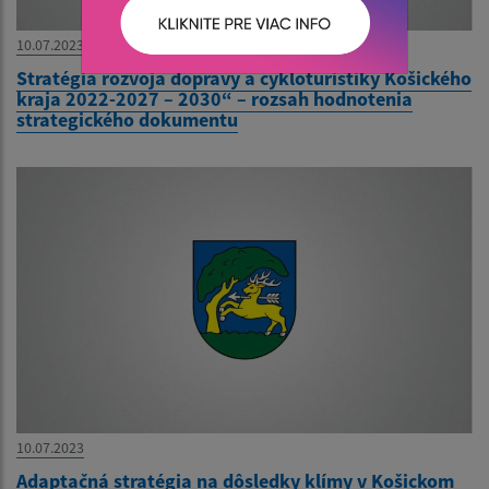
10.07.2023
Stratégia rozvoja dopravy a cykloturistiky Košického
kraja 2022-2027 – 2030“ – rozsah hodnotenia
strategického dokumentu
10.07.2023
Adaptačná stratégia na dôsledky klímy v Košickom