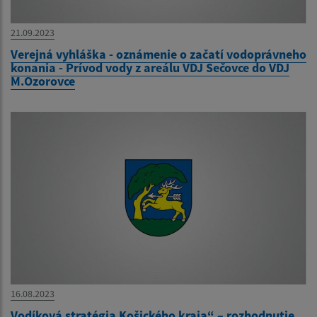
21.09.2023
Verejná vyhláška - oznámenie o začatí vodoprávneho
konania - Prívod vody z areálu VDJ Sečovce do VDJ
M.Ozorovce
16.08.2023
Vodíková stratégia Košického kraja“ – rozhodnutie