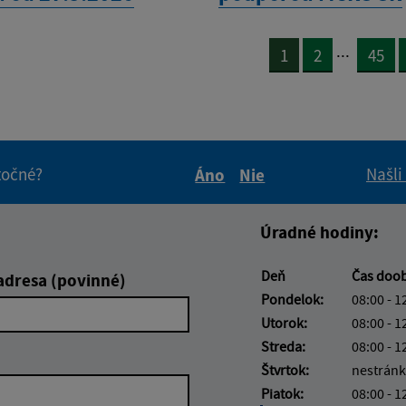
...
1
2
45
itočné?
Našli
Áno
Nie
Boli tieto informácie pre 
Boli tieto informáci
Úradné hodiny:
Deň
Čas doo
adresa (povinné)
Pondelok:
08:00 - 1
Utorok:
08:00 - 1
Streda:
08:00 - 1
Štvrtok:
nestránk
Piatok:
08:00 - 1