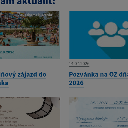
am aktualít:
14.07.2026
ňový zájazd do
Pozvánka na OZ dňa
ska
2026