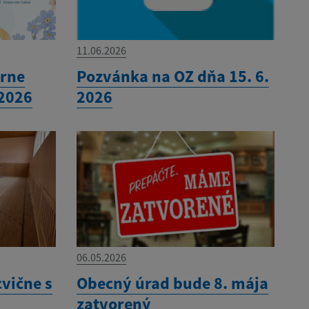
11.06.2026
órne
Pozvánka na OZ dňa 15. 6.
.2026
2026
06.05.2026
cvične s
Obecný úrad bude 8. mája
zatvorený