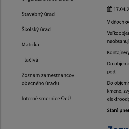
17.04.
Stavebný úrad
V dňoch
o
Školský úrad
Veľkoobje
neobsahuj
Matrika
Kontajnery
Tlačivá
Do objem
pod.
Zoznam zamestnancov
obecného úradu
Do objem
kmene, zvy
Interné smernice OcÚ
elektroodp
Staré pne