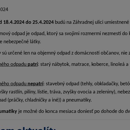
2024
d 18.4.2024 do 25.4.2024
budú na Záhradnej ulici umiestnené
mový odpad je odpad, ktorý sa svojimi rozmermi nezmestí do
e nebezpečné látky.
 sú určené len na objemný odpad z domácností občanov, nie z 
ného odpadu
patrí
: starý nábytok, matrace, koberce, linoleá a
ného odpadu
nepatrí
: stavebný odpad (tehly, obkladačky, betó
šky rastlín, piliny, lístie, tráva, zvyšky ovocia a zeleniny), n
ad (práčky, chladničky a iné)) a pneumatiky.
umatiky
je možné do konca mesiaca doniesť po dohode do d