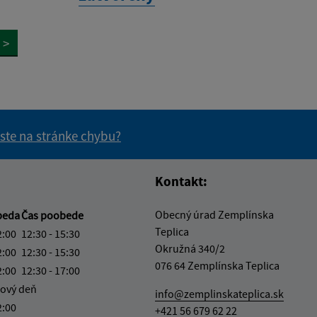
>
 ste na stránke chybu?
vás užitočné?
e pre vás užitočné?
Kontakt:
Obecný úrad Zemplínska
beda
Čas poobede
Teplica
2:00
12:30 - 15:30
Okružná 340/2
2:00
12:30 - 15:30
076 64 Zemplínska Teplica
2:00
12:30 - 17:00
ový deň
info@zemplinskateplica.sk
2:00
+421 56 679 62 22