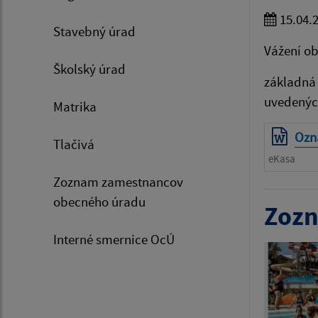
15.04.
Stavebný úrad
Vážení ob
Školský úrad
základná 
uvedených
Matrika
Ozn
Tlačivá
eKasa
Zoznam zamestnancov
obecného úradu
Zozn
Interné smernice OcÚ