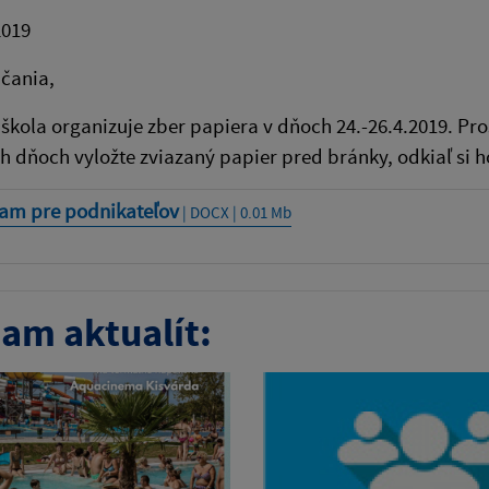
2019
čania,
škola organizuje zber papiera v dňoch 24.-26.4.2019. Pros
 dňoch vyložte zviazaný papier pred bránky, odkiaľ si h
am pre podnikateľov
| DOCX | 0.01 Mb
am aktualít: