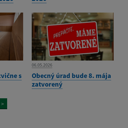
06.05.2026
cvične s
Obecný úrad bude 8. mája
zatvorený
>