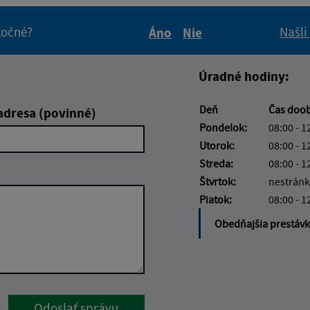
itočné?
Našli
Áno
Nie
Boli tieto informácie pre 
Boli tieto informáci
Úradné hodiny:
Deň
Čas doo
adresa (povinné)
Pondelok:
08:00 - 1
Utorok:
08:00 - 1
Streda:
08:00 - 1
Štvrtok:
nestránk
Piatok:
08:00 - 1
Obedňajšia prestáv
Google reCaptcha Response
Odoslať správu