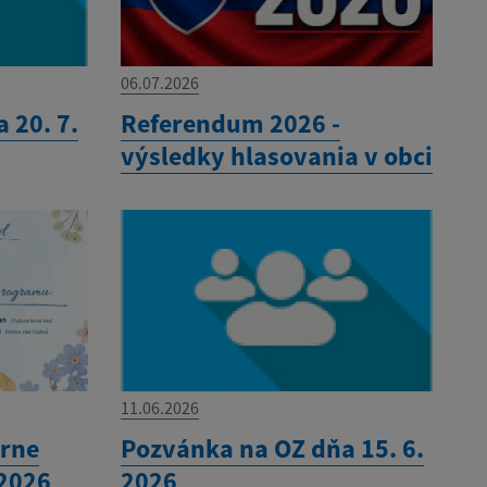
06.07.2026
 20. 7.
Referendum 2026 -
výsledky hlasovania v obci
11.06.2026
órne
Pozvánka na OZ dňa 15. 6.
.2026
2026