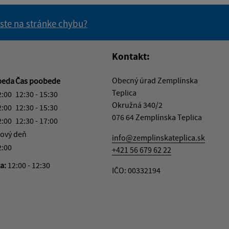
 ste na stránke chybu?
vás užitočné?
e pre vás užitočné?
Kontakt:
Obecný úrad Zemplínska
beda
Čas poobede
Teplica
2:00
12:30 - 15:30
Okružná 340/2
2:00
12:30 - 15:30
076 64 Zemplínska Teplica
2:00
12:30 - 17:00
ový deň
info@zemplinskateplica.sk
2:00
+421 56 679 62 22
ka:
12:00 - 12:30
IČO: 00332194