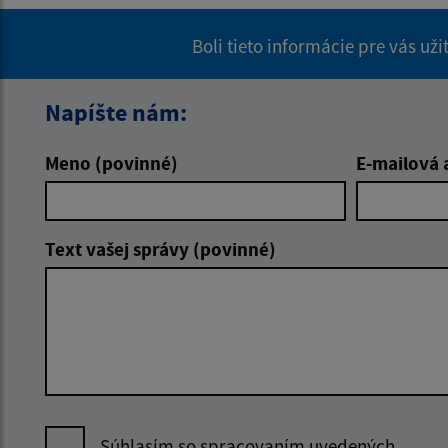
Boli tieto informácie pre vás už
Napíšte nám:
Meno (povinné)
E-mailová 
Text vašej správy (povinné)
Súhlasím so spracovaním uvedených