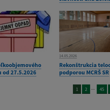
14.05.2026
eľkoobjemového
Rekonštrukcia telo
 od 27.5.2026
podporou MCRŠ SR
...
1
2
45