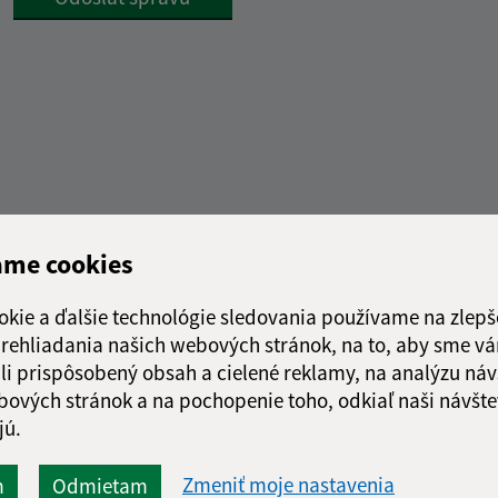
Rýchle odkazy:
Aktualiz
ame cookies
nku
Obecný úrad
04.08.2026 
História
okie a ďalšie technológie sledovania používame na zlepš
RSS
Fotogaléria
 prehliadania našich webových stránok, na to, aby sme v
Školstvo
li prispôsobený obsah a cielené reklamy, na analýzu náv
bových stránok a na pochopenie toho, odkiaľ naši návšte
jú.
Zmeniť moje nastavenia
web portál
webhosting
wbx, s.r.o.
domény
regis
m
Odmietam