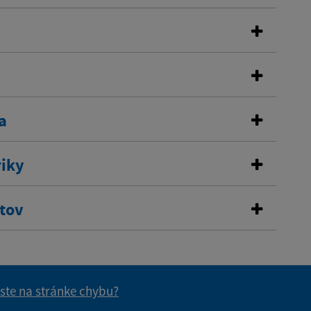
a
riky
stov
 ste na stránke chybu?
vás užitočné?
e pre vás užitočné?