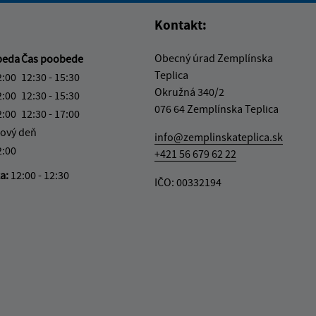
Kontakt:
Obecný úrad Zemplínska
beda
Čas poobede
Teplica
2:00
12:30 - 15:30
Okružná 340/2
2:00
12:30 - 15:30
076 64 Zemplínska Teplica
2:00
12:30 - 17:00
ový deň
info@zemplinskateplica.sk
2:00
+421 56 679 62 22
ka:
12:00 - 12:30
IČO: 00332194