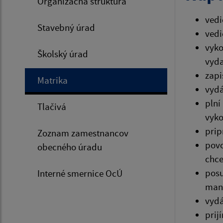
Organizačná štruktúra
vedi
Stavebný úrad
vedi
vyko
Školský úrad
vyda
zapi
Matrika
vydá
plní
Tlačivá
vyko
prip
Zoznam zamestnancov
povo
obecného úradu
chce
posu
Interné smernice OcÚ
manž
vydá
prij