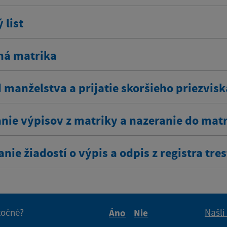
 list
ná matrika
 manželstva a prijatie skoršieho priezvisk
nie výpisov z matriky a nazeranie do mat
nie žiadostí o výpis a odpis z registra tre
itočné?
Našli
Áno
Nie
Boli tieto informácie pre 
Boli tieto informáci