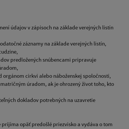
ní údajov v zápisoch na základe verejných listín
odatočné záznamy na základe verejných listín,
cudzine,
kladov predložených snúbencami pripravuje
 úradom,
d orgánom cirkvi alebo náboženskej spoločnosti,
 matričným úradom, ak je ohrozený život toho, kto
teľných dokladov potrebných na uzavretie
prijíma opäť predošlé priezvisko a vydáva o tom