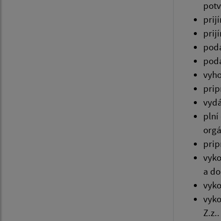
potv
prij
prij
podá
podá
vyho
prip
vydá
plní
orgá
prip
vyko
a do
vyko
vyko
Z.z..