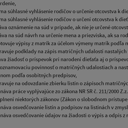
rdenie,
íma súhlasné vyhlásenie rodičov o určenie otcovstva k die
íma súhlasné vyhlásenie rodičov o určení otcovstva k di
va oznámenie na súd v prípade, ak nie je určené otcovs
va na súd návrh na určenie mena a priezviska, ak sa rod
tovuje výpisy z matrík za účelom výmeny matrík podľa
ravuje podklady na zápis matričných udalostí nastalých 
va žiadosť o príspevok pri narodení dieťaťa aj o príspev
 oznamovaciu povinnosť o matričných udalostiach a na
nom podľa osobitných predpisov,
ravuje na odovzdanie zbierku listín o zápisoch matričnýc
náva práce vyplývajúce zo zákona NR SR č. 211/2000 Z.
plnení niektorých zákonov (Zákon o slobodnom prístupe
náva osvedčovanie listín a podpisov na listinách v zmysl
náva osvedčovanie údajov na žiadosti o výpis a odpis z r