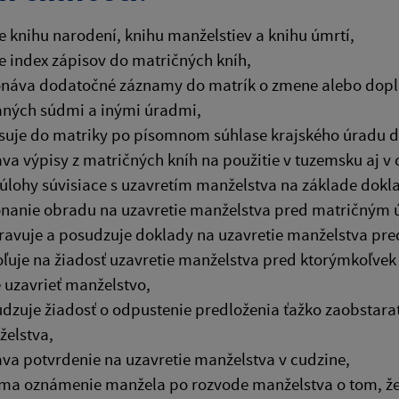
e knihu narodení, knihu manželstiev a knihu úmrtí,
e index zápisov do matričných kníh,
náva dodatočné záznamy do matrík o zmene alebo doplne
ných súdmi a inými úradmi,
suje do matriky po písomnom súhlase krajského úradu d
va výpisy z matričných kníh na použitie v tuzemsku aj v 
 úlohy súvisiace s uzavretím manželstva na základe do
nanie obradu na uzavretie manželstva pred matričným
ravuje a posudzuje doklady na uzavretie manželstva pre
ľuje na žiadosť uzavretie manželstva pred ktorýmkoľvek
 uzavrieť manželstvo,
dzuje žiadosť o odpustenie predloženia ťažko zaobstara
elstva,
va potvrdenie na uzavretie manželstva v cudzine,
íma oznámenie manžela po rozvode manželstva o tom, že 