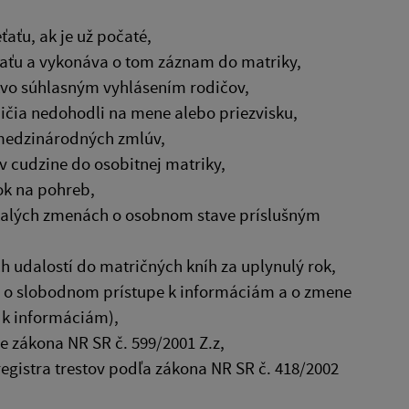
ťaťu, ak je už počaté,
eťaťu a vykonáva o tom záznam do matriky,
tvo súhlasným vyhlásením rodičov,
ičia nedohodli na mene alebo priezvisku,
 medzinárodných zmlúv,
v cudzine do osobitnej matriky,
ok na pohreb,
stalých zmenách o osobnom stave príslušným
h udalostí do matričných kníh za uplynulý rok,
z. o slobodnom prístupe k informáciám a o zmene
 k informáciám),
e zákona NR SR č. 599/2001 Z.z,
egistra trestov podľa zákona NR SR č. 418/2002