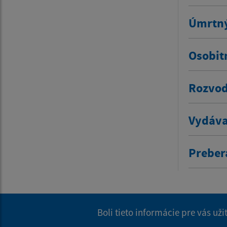
Úmrtný
Osobit
Rozvod
Vydáva
Prebera
Boli tieto informácie pre vás už