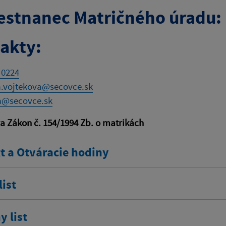
stnanec Matričného úradu: 
akty:
 0224
a.vojtekova@secovce.sk
a@secovce.sk
va Zákon č. 154/1994 Zb. o matrikách
t a Otváracie hodiny
ist
 list