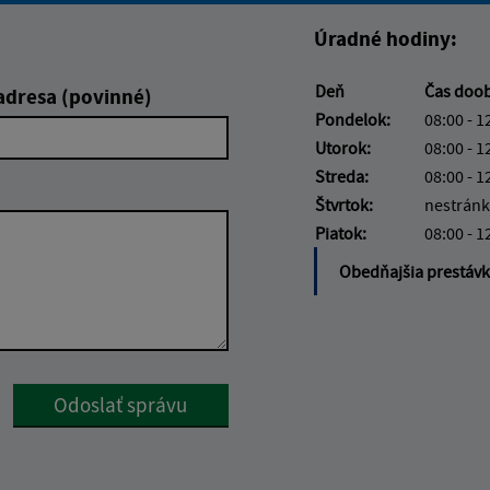
Úradné hodiny:
Deň
Čas doo
adresa (povinné)
Pondelok:
08:00 - 1
Utorok:
08:00 - 1
Streda:
08:00 - 1
Štvrtok:
nestránk
Piatok:
08:00 - 1
Obedňajšia prestáv
Google reCaptcha Response
Odoslať správu