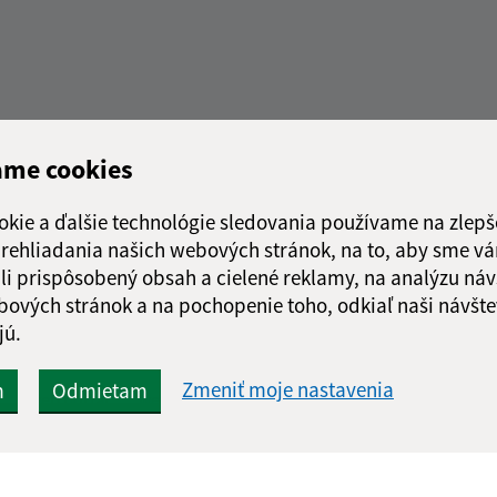
Rýchle odkazy:
Aktualiz
ame cookies
nku
Obecný úrad
04.08.2026 
História
okie a ďalšie technológie sledovania používame na zlepš
RSS
Fotogaléria
 prehliadania našich webových stránok, na to, aby sme v
Školstvo
li prispôsobený obsah a cielené reklamy, na analýzu náv
bových stránok a na pochopenie toho, odkiaľ naši návšte
jú.
Zmeniť moje nastavenia
m
Odmietam
web portál
webhosting
wbx, s.r.o.
domény
regis
Technický prevádzkovateľ: