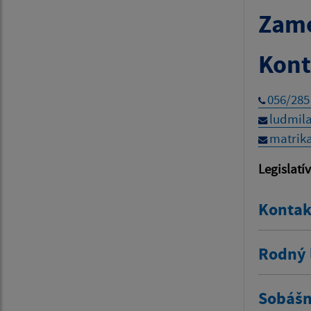
Zame
Kont
056/285
ludmil
matrik
Legislatí
Kontak
Rodný l
Sobášny