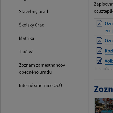
Zapisovat
ocuztepl
Stavebný úrad
Ozn
Školský úrad
PDF |
Matrika
Ozn
Roz
Tlačivá
Voľ
Zoznam zamestnancov
informácia 
obecného úradu
Interné smernice OcÚ
Zozn