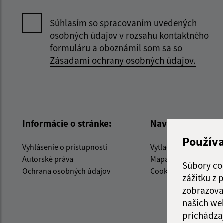
Súhlasím so spracovaním uvedených
osobných údajov v rozsahu kontaktného
formuláru a oboznámil som sa so
Zásadami ochrany osobných údajov.
Informácie o stránke:
Navigácia:
Použív
Vyhlásenie o prístupnosti
Vytlačiť aktuálnu strá
Autorské práva
Mapa stránok
Súbory co
Ochrana osobných údajov
Cookies
zážitku z
zobrazova
našich we
prichádza