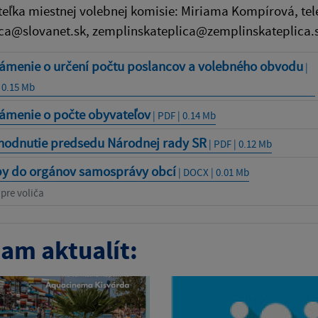
eľka miestnej volebnej komisie: Miriama Kompírová, tele
ica@slovanet.sk, zemplinskateplica@zemplinskateplica.
ámenie o určení počtu poslancov a volebného obvodu
|
 0.15 Mb
ámenie o počte obyvateľov
| PDF | 0.14 Mb
hodnutie predsedu Národnej rady SR
| PDF | 0.12 Mb
by do orgánov samosprávy obcí
| DOCX | 0.01 Mb
pre voliča
am aktualít: