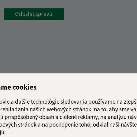
Google reCaptcha Response
Odoslať správu
Rýchle odkazy:
Aktualiz
ame cookies
nku
Obecný úrad
04.08.2026 
História
okie a ďalšie technológie sledovania používame na zlepš
RSS
Fotogaléria
 prehliadania našich webových stránok, na to, aby sme v
Školstvo
li prispôsobený obsah a cielené reklamy, na analýzu náv
bových stránok a na pochopenie toho, odkiaľ naši návšte
jú.