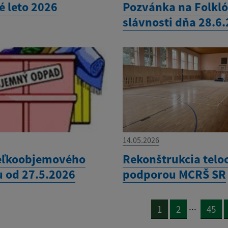
é leto 2026
Pozvánka na Folkl
slávnosti dňa 28.6
14.05.2026
eľkoobjemového
Rekonštrukcia telo
 od 27.5.2026
podporou MCRŠ SR
...
1
2
45