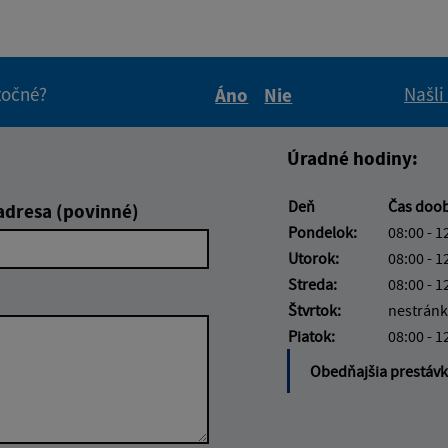
itočné?
Našli
Áno
Nie
Boli tieto informácie pre 
Boli tieto informáci
Úradné hodiny:
Deň
Čas doo
adresa (povinné)
Pondelok:
08:00 - 1
Utorok:
08:00 - 1
Streda:
08:00 - 1
Štvrtok:
nestránk
Piatok:
08:00 - 1
Obedňajšia prestáv