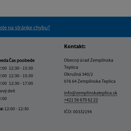
 ste na stránke chybu?
vás užitočné?
e pre vás užitočné?
Kontakt:
Obecný úrad Zemplínska
beda
Čas poobede
Teplica
2:00
12:30 - 15:30
Okružná 340/2
2:00
12:30 - 15:30
076 64 Zemplínska Teplica
2:00
12:30 - 17:00
ový deň
info@zemplinskateplica.sk
2:00
+421 56 679 62 22
ka:
12:00 - 12:30
IČO: 00332194