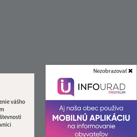
Nezobrazovať
ované:
Správca obsahu:
11:27 hod.
Správca obsahu je Obec
Zemplínska Teplica.
enie vášho
Vytvorené v súlade s
Jednotným
ám
dizajn manuálom elektronických
števnosti
služieb.
vníci