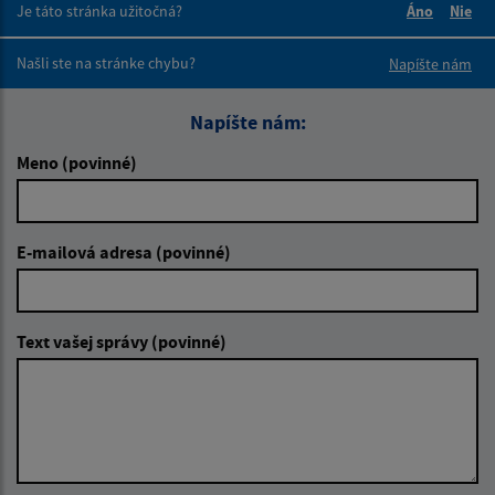
Je táto stránka užitočná?
Áno
Nie
Boli tieto 
Boli 
Našli ste na stránke chybu?
Napíšte nám
Napíšte nám:
Meno (povinné)
E-mailová adresa (povinné)
Text vašej správy (povinné)