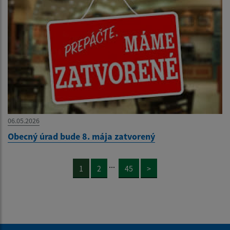
06.05.2026
Obecný úrad bude 8. mája zatvorený
...
1
2
45
>