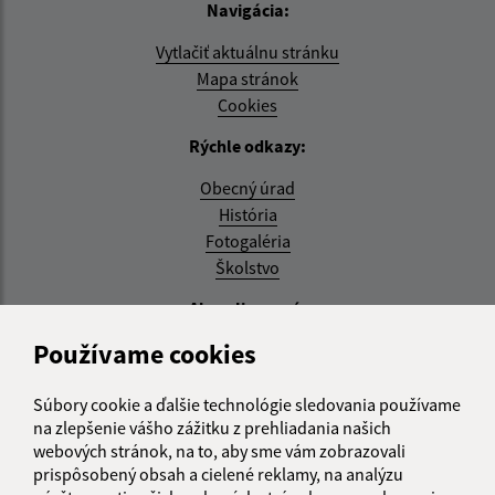
Navigácia:
Vytlačiť aktuálnu stránku
Mapa stránok
Cookies
Rýchle odkazy:
Obecný úrad
História
Fotogaléria
Školstvo
Aktualizované:
Používame cookies
04.08.2026 11:27 hod.
RSS
Súbory cookie a ďalšie technológie sledovania používame
na zlepšenie vášho zážitku z prehliadania našich
Správca obsahu:
webových stránok, na to, aby sme vám zobrazovali
prispôsobený obsah a cielené reklamy, na analýzu
Správca obsahu je Obec Zemplínska Teplica.