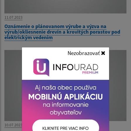
11.07.2023
Oznámenie o plánovanom výrube a výzva na
výrub/okliesnenie drevín a krovitých porastov pod
elektrickým vedením
Nezobrazovať
10.07.2023