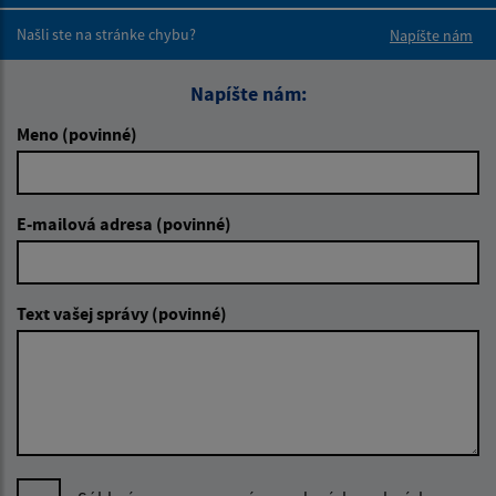
Boli tieto 
Boli 
Našli ste na stránke chybu?
Napíšte nám
Napíšte nám:
Meno (povinné)
E-mailová adresa (povinné)
Text vašej správy (povinné)