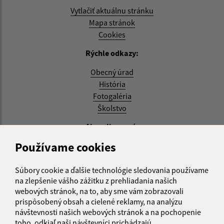
Vytlačiť aktuálnu stránku
Mapa stránok
Cookies
Rýchle odkazy:
Obecný úrad
História
Fotogaléria
Školstvo
Aktualizované:
Používame cookies
04.08.2026 11:27 hod.
RSS
Súbory cookie a ďalšie technológie sledovania používame
na zlepšenie vášho zážitku z prehliadania našich
Správca obsahu:
webových stránok, na to, aby sme vám zobrazovali
prispôsobený obsah a cielené reklamy, na analýzu
Správca obsahu je Obec Zemplínska Teplica.
návštevnosti našich webových stránok a na pochopenie
Vytvorené v súlade s
Jednotným dizajn manuálom
toho, odkiaľ naši návštevníci prichádzajú.