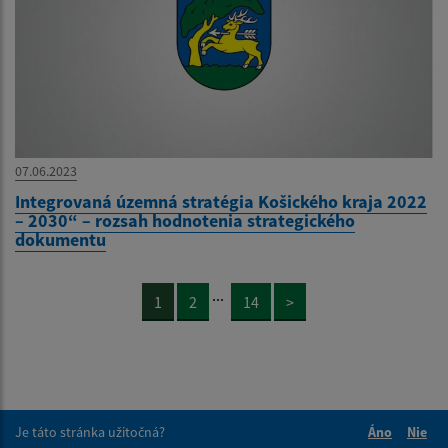
07.06.2023
Integrovaná územná stratégia Košického kraja 2022
– 2030“ – rozsah hodnotenia strategického
dokumentu
...
1
2
14
>
Je táto stránka užitočná?
Áno
Nie