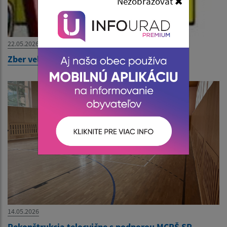
Nezobrazovať
22.05.2026
Zber veľkoobjemového odpadu od 27.5.2026
14.05.2026
Rekonštrukcia telocvične s podporou MCRŠ SR