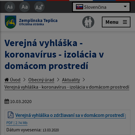
Slovenčina
Zemplínska Teplica
Menu
Oficiálna stránka
Verejná vyhláška -
koronavírus - izolácia v
domácom prostredí
Úvod
Obecný úrad
Aktuality
Verejná vyhláška - koronavírus - izolácia v domácom prostredí
10.03.2020
Verejná vyhláška o zdržiavaní sa v domácom prostredí
|
PDF | 2.74 Mb
Dátum vyvesenia:
13.03.2020