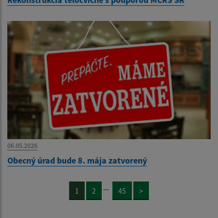
06.05.2026
Obecný úrad bude 8. mája zatvorený
...
1
2
45
>