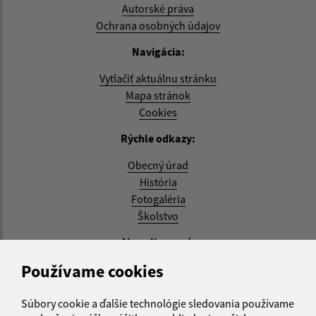
Autorské práva
Ochrana osobných údajov
Navigácia:
Vytlačiť aktuálnu stránku
Mapa stránok
Cookies
Rýchle odkazy:
Obecný úrad
História
Fotogaléria
Školstvo
Aktualizované:
Používame cookies
04.08.2026 11:27 hod.
RSS
Súbory cookie a ďalšie technológie sledovania používame