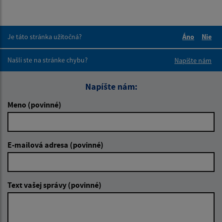
Je táto stránka užitočná?
Áno
Nie
Boli tieto 
Boli 
Našli ste na stránke chybu?
Napíšte nám
Napíšte nám:
Meno (povinné)
E-mailová adresa (povinné)
Text vašej správy (povinné)