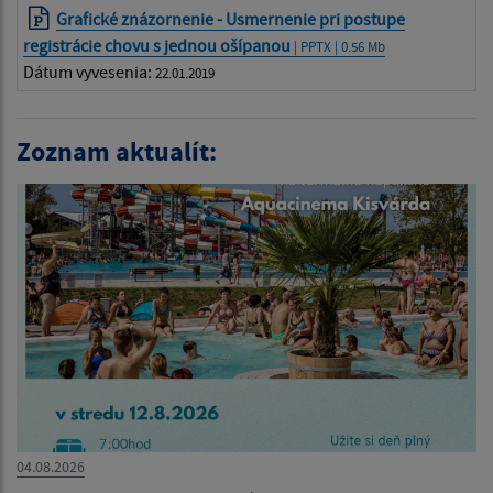
Grafické znázornenie - Usmernenie pri postupe
registrácie chovu s jednou ošípanou
| PPTX | 0.56 Mb
Dátum vyvesenia:
22.01.2019
Zoznam aktualít:
04.08.2026