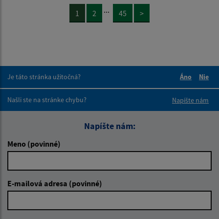
...
1
2
45
>
Je táto stránka užitočná?
Áno
Nie
Boli tieto 
Boli 
Našli ste na stránke chybu?
Napíšte nám
Napíšte nám:
Meno (povinné)
E-mailová adresa (povinné)