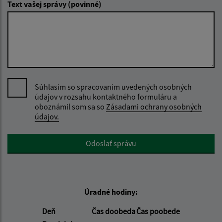
Text vašej správy (povinné)
Súhlasím so spracovaním uvedených osobných
údajov v rozsahu kontaktného formuláru a
oboznámil som sa so
Zásadami ochrany osobných
údajov.
Google reCaptcha Response
Odoslať správu
Úradné hodiny:
Deň
Čas doobeda
Čas poobede