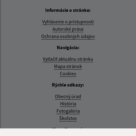
Informácie o stránke:
Vyhlásenie o prístupnosti
Autorské práva
Ochrana osobných údajov
Navigácia:
Vytlačiť aktuálnu stránku
Mapa stránok
Cookies
Rýchle odkazy:
Obecný úrad
História
Fotogaléria
Školstvo
Aktualizované: