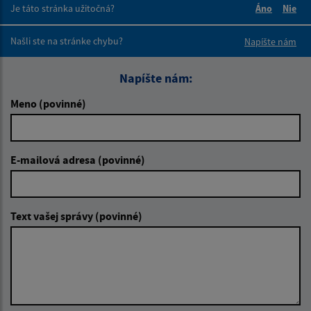
Je táto stránka užitočná?
Áno
Nie
Boli tieto 
Boli 
Našli ste na stránke chybu?
Napíšte nám
Napíšte nám:
Meno (povinné)
E-mailová adresa (povinné)
Text vašej správy (povinné)