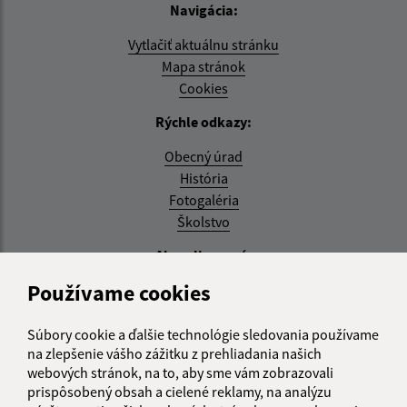
Navigácia:
Vytlačiť aktuálnu stránku
Mapa stránok
Cookies
Rýchle odkazy:
Obecný úrad
História
Fotogaléria
Školstvo
Aktualizované:
Používame cookies
04.08.2026 11:27 hod.
RSS
Súbory cookie a ďalšie technológie sledovania používame
na zlepšenie vášho zážitku z prehliadania našich
Správca obsahu:
webových stránok, na to, aby sme vám zobrazovali
prispôsobený obsah a cielené reklamy, na analýzu
Správca obsahu je Obec Zemplínska Teplica.