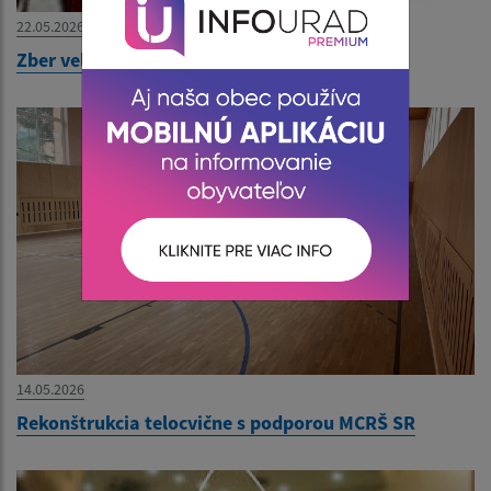
22.05.2026
Zber veľkoobjemového odpadu od 27.5.2026
14.05.2026
Rekonštrukcia telocvične s podporou MCRŠ SR