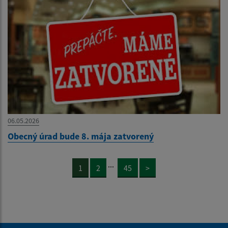
06.05.2026
Obecný úrad bude 8. mája zatvorený
...
1
2
45
>