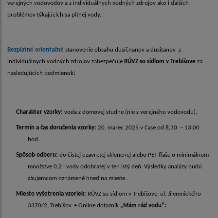
verejných vodovodov a z individuálnych vodných zdrojov ako i ďalších
problémov týkajúcich sa pitnej vody.
Bezplatné orientačné
stanovenie obsahu dusičnanov a dusitanov
z
individuálnych vodných zdrojov zabezpečuje
RÚVZ so sídlom v Trebišove
za
nasledujúcich podmienok
:
Charakter vzorky:
voda z domovej studne (nie z verejného vodovodu).
Termín a čas doručenia vzorky:
20. marec 2025 v čase od 8,30 – 13,00
hod.
Spôsob odberu:
do čistej uzavretej sklenenej alebo PET fľaše o minimálnom
množstve 0,2 l vody odobratej v ten istý deň. Výsledky analýzy budú
záujemcom oznámené hneď na mieste.
Miesto vyšetrenia vzoriek:
RÚVZ so sídlom v Trebišove, ul. Jilemnického
3370/2, Trebišov.
•
Online dotazník
„Mám rád vodu“: