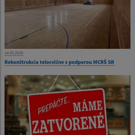
14.05.2026
Rekonštrukcia telocvične s podporou MCRŠ SR