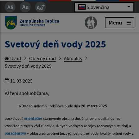
Slovenčina
Zemplínska Teplica
Menu
Oficiálna stránka
Svetový deň vody 2025
Úvod
Obecný úrad
Aktuality
Svetový deň vody 2025
11.03.2025
Vážení spoluobčania,
RÚVZ so sídlom v Trebišove bude dňa
20. marca 2025
poskytovať
orientačné
stanovenie obsahu
dusičnanov a dusitanov vo
vzorkách pitných vôd z individuálnych vodných zdrojov (domových studní) a
poradenstvo
v oblasti zdravotnej bezpečnosti pitnej vody, kvality pitnej vody z