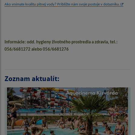
Ako vnímate kvalitu pitnej vody? Priblížte nám svoje postoje v dotazníku.
Informácie: odd. hygieny životného prostredia a zdravia, tel.:
056/6681272 alebo 056/6681276
Zoznam aktualít: