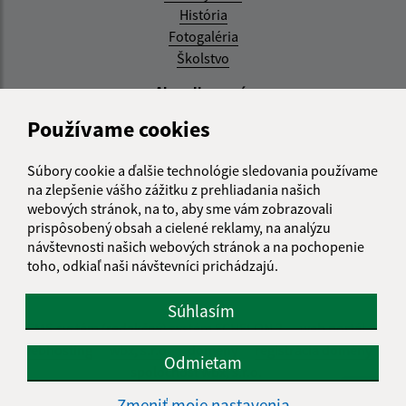
História
Fotogaléria
Školstvo
Aktualizované:
Používame cookies
04.08.2026 11:27 hod.
RSS
Súbory cookie a ďalšie technológie sledovania používame
na zlepšenie vášho zážitku z prehliadania našich
Správca obsahu:
webových stránok, na to, aby sme vám zobrazovali
prispôsobený obsah a cielené reklamy, na analýzu
Správca obsahu je Obec Zemplínska Teplica.
návštevnosti našich webových stránok a na pochopenie
Vytvorené v súlade s
Jednotným dizajn manuálom
toho, odkiaľ naši návštevníci prichádzajú.
elektronických služieb.
Súhlasím
CMS systém (redakčný) systém ECHELON 2
web portál
webhosting
wbx, s.r.o.
domény
registrácia domény
Odmietam
spoločnosť wbx, s.r.o.
Zmeniť moje nastavenia