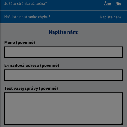
Je táto stránka užitočná?
Áno
Nie
Boli tieto 
Boli 
Našli ste na stránke chybu?
Napíšte nám
Napíšte nám:
Meno (povinné)
E-mailová adresa (povinné)
Text vašej správy (povinné)