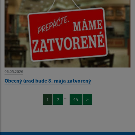
06.05.2026
Obecný úrad bude 8. mája zatvorený
...
1
2
45
>