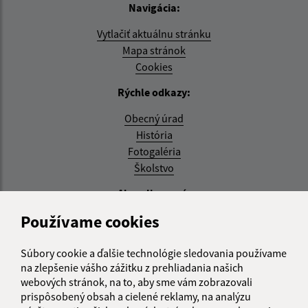
Navigácia:
Vytlačiť aktuálnu stránku
Mapa stránok
Cookies
Rýchle odkazy:
Obecný úrad
História
Fotogaléria
Školstvo
Aktualizované:
Používame cookies
04.08.2026 11:27 hod.
RSS
Súbory cookie a ďalšie technológie sledovania používame
na zlepšenie vášho zážitku z prehliadania našich
Správca obsahu:
webových stránok, na to, aby sme vám zobrazovali
prispôsobený obsah a cielené reklamy, na analýzu
Správca obsahu je Obec Zemplínska Teplica.