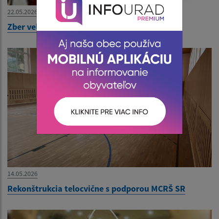
22.05.2026
Zber veľkoobjemového odpadu od 27.5.2026
14.05.2026
Rekonštrukcia telocvične s podporou MCRŠ SR