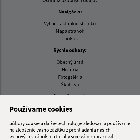
Ochrana osobných údajov
Navigácia:
Vytlačiť aktuálnu stránku
Mapa stránok
Cookies
Rýchle odkazy:
Obecný úrad
História
Fotogaléria
Školstvo
Aktualizované:
Používame cookies
04.08.2026 11:27 hod.
RSS
Súbory cookie a ďalšie technológie sledovania používame
na zlepšenie vášho zážitku z prehliadania našich
Správca obsahu:
webových stránok, na to, aby sme vám zobrazovali