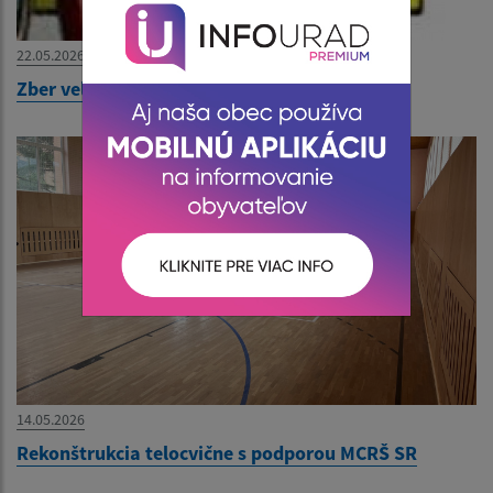
22.05.2026
Zber veľkoobjemového odpadu od 27.5.2026
14.05.2026
Rekonštrukcia telocvične s podporou MCRŠ SR