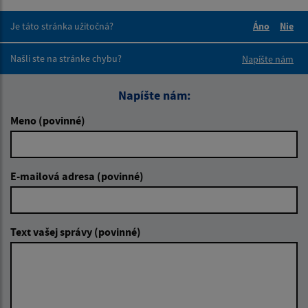
Je táto stránka užitočná?
Áno
Nie
Boli tieto 
Boli 
Našli ste na stránke chybu?
Napíšte nám
Napíšte nám:
Meno (povinné)
E-mailová adresa (povinné)
Text vašej správy (povinné)