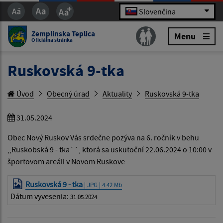
Slovenčina
Zemplínska Teplica
Menu
Oficiálna stránka
Ruskovská 9-tka
Úvod
Obecný úrad
Aktuality
Ruskovská 9-tka
31.05.2024
Obec Nový Ruskov Vás srdečne pozýva na 6. ročník v behu
,,Ruskobská 9 - tka´´, ktorá sa uskutoční 22.06.2024 o 10:00 v
športovom areáli v Novom Ruskove
Ruskovská 9 - tka
| JPG | 4.42 Mb
Dátum vyvesenia:
31.05.2024