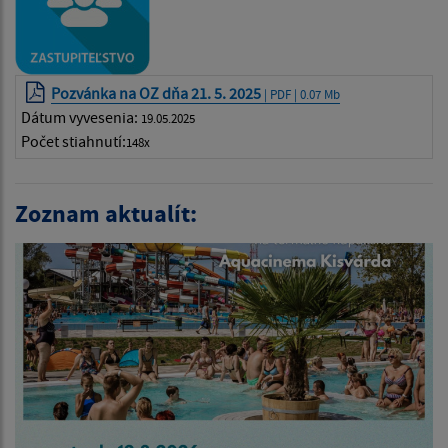
Pozvánka na OZ dňa 21. 5. 2025
| PDF | 0.07 Mb
Dátum vyvesenia:
19.05.2025
Počet stiahnutí:
148x
Zoznam aktualít: