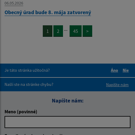
06.05.2026
Obecný úrad bude 8. mája zatvorený
...
1
2
45
>
Je táto stránka užitočná?
Áno
Nie
Boli tieto 
Boli 
Našli ste na stránke chybu?
Napíšte nám
Napíšte nám:
Meno (povinné)