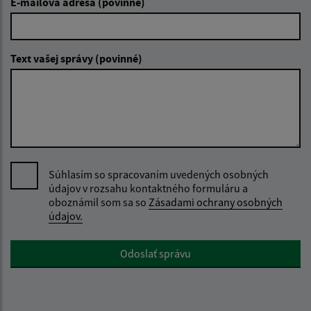
E-mailová adresa (povinné)
Text vašej správy (povinné)
Súhlasím so spracovaním uvedených osobných
údajov v rozsahu kontaktného formuláru a
oboznámil som sa so
Zásadami ochrany osobných
údajov.
Google reCaptcha Response
Odoslať správu