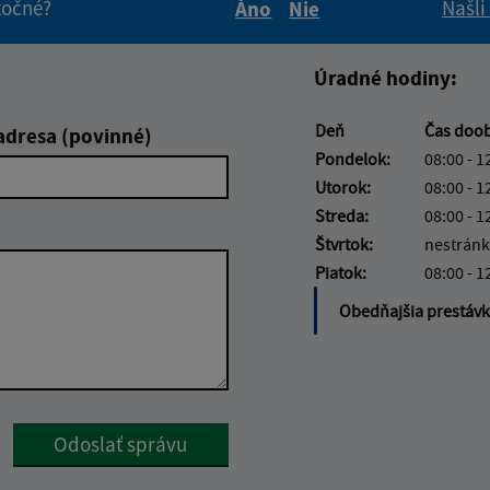
itočné?
Našli
Áno
Nie
Boli tieto informácie pre 
Boli tieto informáci
Úradné hodiny:
Deň
Čas doo
adresa (povinné)
Pondelok:
08:00 - 1
Utorok:
08:00 - 1
Streda:
08:00 - 1
Štvrtok:
nestránk
Piatok:
08:00 - 1
Obedňajšia prestáv
Google reCaptcha Response
Odoslať správu