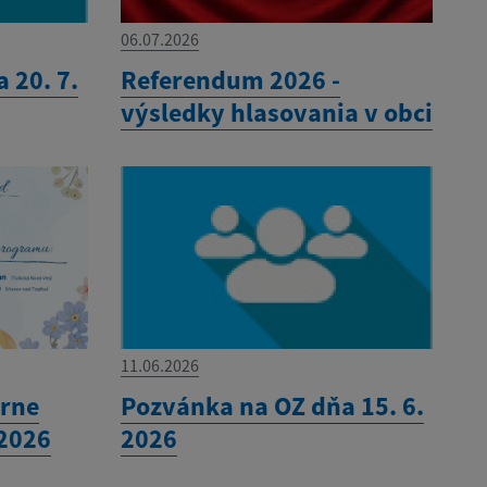
06.07.2026
 20. 7.
Referendum 2026 -
výsledky hlasovania v obci
11.06.2026
órne
Pozvánka na OZ dňa 15. 6.
.2026
2026