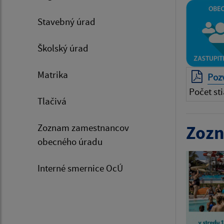
Stavebný úrad
Školský úrad
Matrika
Pozv
Počet sti
Tlačivá
Zoznam zamestnancov
Zozn
obecného úradu
Interné smernice OcÚ