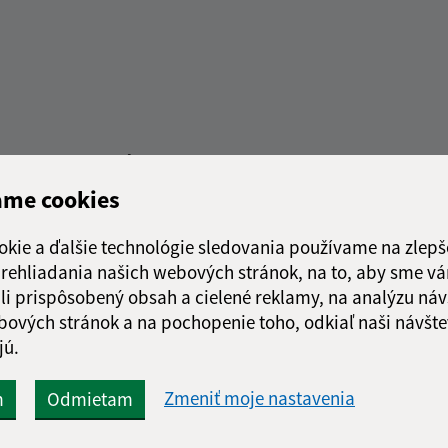
Rýchle odkazy:
Aktualiz
ame cookies
nku
Obecný úrad
04.08.2026 
História
okie a ďalšie technológie sledovania používame na zlepš
RSS
Fotogaléria
 prehliadania našich webových stránok, na to, aby sme v
Školstvo
li prispôsobený obsah a cielené reklamy, na analýzu náv
bových stránok a na pochopenie toho, odkiaľ naši návšte
jú.
web portál
webhosting
wbx, s.r.o.
domény
regis
Zmeniť moje nastavenia
m
Odmietam
Technický prevádzkovateľ: