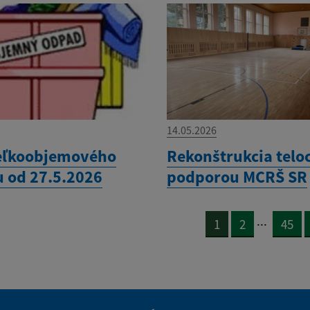
14.05.2026
eľkoobjemového
Rekonštrukcia telo
 od 27.5.2026
podporou MCRŠ SR
...
1
2
45