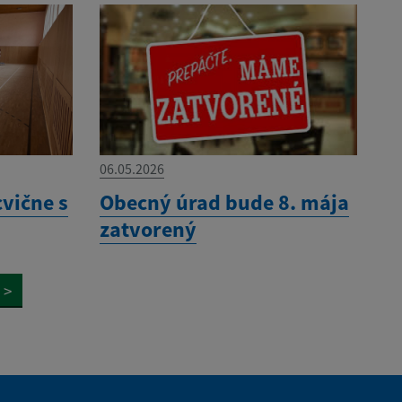
06.05.2026
cvične s
Obecný úrad bude 8. mája
zatvorený
>