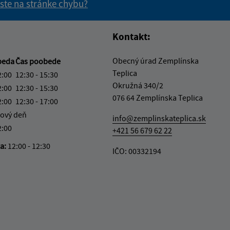
 ste na stránke chybu?
vás užitočné?
e pre vás užitočné?
Kontakt:
Obecný úrad Zemplínska
beda
Čas poobede
Teplica
2:00
12:30 - 15:30
Okružná 340/2
2:00
12:30 - 15:30
076 64 Zemplínska Teplica
2:00
12:30 - 17:00
ový deň
info@zemplinskateplica.sk
2:00
+421 56 679 62 22
ka:
12:00 - 12:30
IČO: 00332194