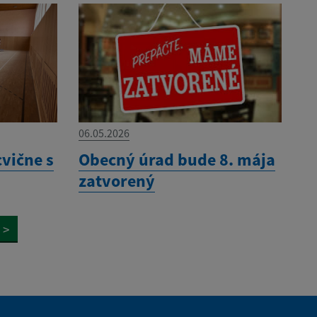
06.05.2026
cvične s
Obecný úrad bude 8. mája
zatvorený
>