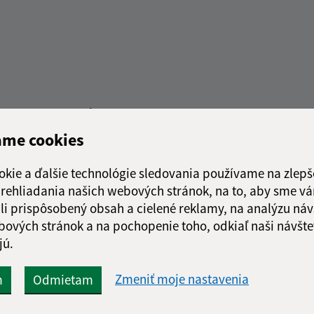
Rýchle odkazy:
Aktualiz
ame cookies
nku
Obecný úrad
04.08.2026 
História
okie a ďalšie technológie sledovania používame na zlepš
RSS
Fotogaléria
 prehliadania našich webových stránok, na to, aby sme v
Školstvo
li prispôsobený obsah a cielené reklamy, na analýzu náv
bových stránok a na pochopenie toho, odkiaľ naši návšte
jú.
web portál
webhosting
wbx, s.r.o.
domény
regis
Zmeniť moje nastavenia
m
Odmietam
Technický prevádzkovateľ: