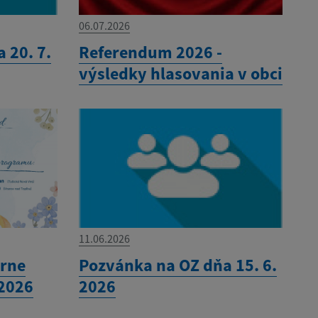
06.07.2026
 20. 7.
Referendum 2026 -
výsledky hlasovania v obci
11.06.2026
órne
Pozvánka na OZ dňa 15. 6.
.2026
2026