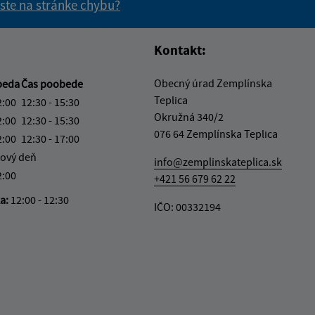
 ste na stránke chybu?
vás užitočné?
e pre vás užitočné?
Kontakt:
Obecný úrad Zemplínska
beda
Čas poobede
Teplica
2:00
12:30 - 15:30
Okružná 340/2
2:00
12:30 - 15:30
076 64 Zemplínska Teplica
2:00
12:30 - 17:00
ový deň
info@zemplinskateplica.sk
2:00
+421 56 679 62 22
ka:
12:00 - 12:30
IČO: 00332194