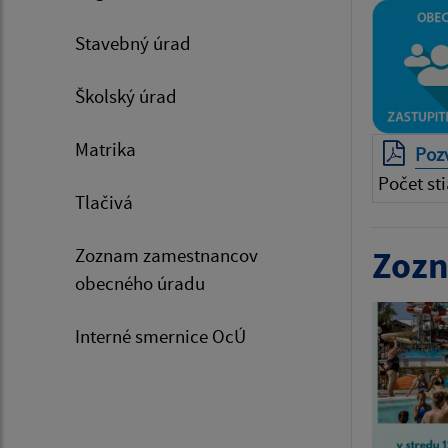
Stavebný úrad
Školský úrad
Matrika
Pozv
Počet sti
Tlačivá
Zoznam zamestnancov
Zozn
obecného úradu
Interné smernice OcÚ