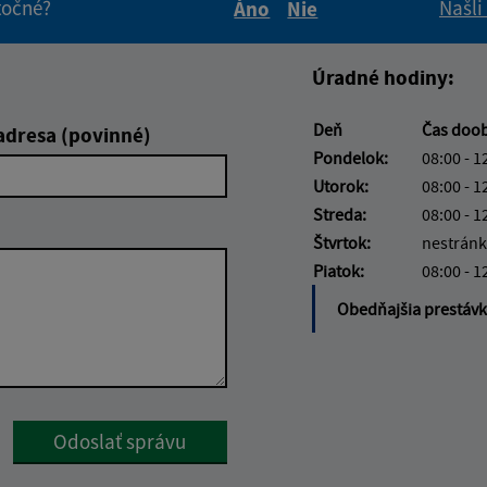
itočné?
Našli
Áno
Nie
Boli tieto informácie pre 
Boli tieto informáci
Úradné hodiny:
Deň
Čas doo
adresa (povinné)
Pondelok:
08:00 - 1
Utorok:
08:00 - 1
Streda:
08:00 - 1
Štvrtok:
nestránk
Piatok:
08:00 - 1
Obedňajšia prestáv
Google reCaptcha Response
Odoslať správu