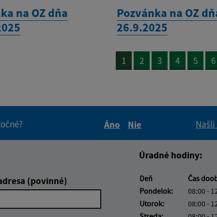
ka na OZ dňa
Pozvánka na OZ dň
2025
26.9.2025
1
2
3
4
5
6
itočné?
Našli
Áno
Nie
Boli tieto informácie pre 
Boli tieto informáci
Úradné hodiny:
Deň
Čas doo
adresa (povinné)
Pondelok:
08:00 - 1
Utorok:
08:00 - 1
Streda:
08:00 - 1