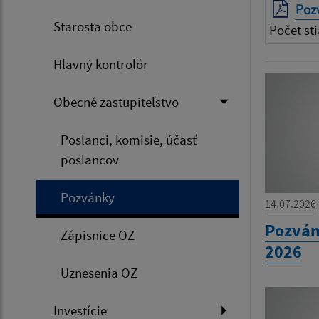
Poz
Starosta obce
Počet sti
Hlavný kontrolór
Obecné zastupiteľstvo
Poslanci, komisie, účasť
poslancov
Pozvánky
14.07.2026
Pozván
Zápisnice OZ
2026
Uznesenia OZ
Investície