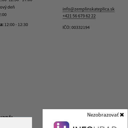
ový deň
info@zemplinskateplica.sk
2:00
+421 56 679 62 22
ka:
12:00 - 12:30
IČO: 00332194
Nezobrazovať
ované:
Správca obsahu: