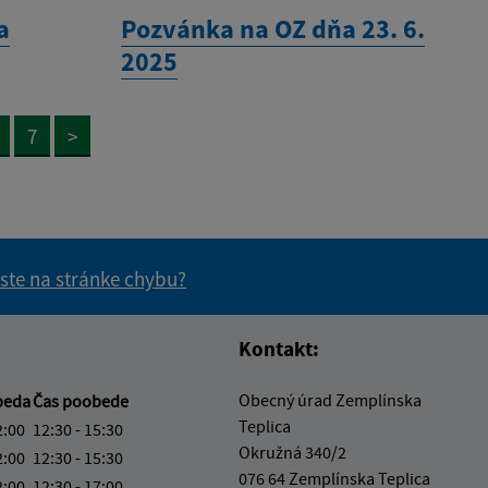
a
Pozvánka na OZ dňa 23. 6.
2025
7
>
 ste na stránke chybu?
vás užitočné?
e pre vás užitočné?
Kontakt:
Obecný úrad Zemplínska
beda
Čas poobede
Teplica
2:00
12:30 - 15:30
Okružná 340/2
2:00
12:30 - 15:30
076 64 Zemplínska Teplica
2:00
12:30 - 17:00