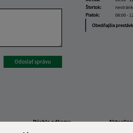
Štvrtok:
nestránk
Piatok:
08:00 - 1
Obedňajšia prestáv
Google reCaptcha Response
Odoslať správu
Rýchle odkazy:
Aktualiz