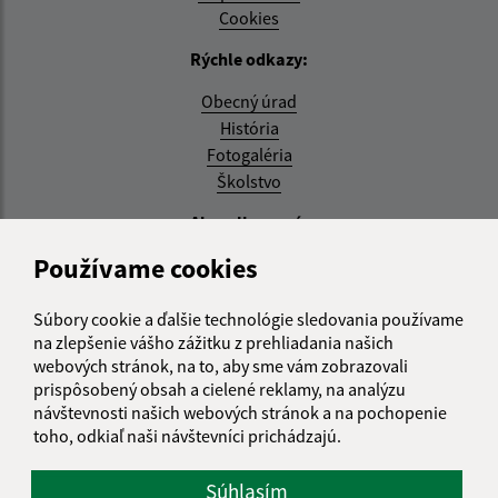
Cookies
Rýchle odkazy:
Obecný úrad
História
Fotogaléria
Školstvo
Aktualizované:
Používame cookies
04.08.2026 11:27 hod.
RSS
Súbory cookie a ďalšie technológie sledovania používame
na zlepšenie vášho zážitku z prehliadania našich
Správca obsahu:
webových stránok, na to, aby sme vám zobrazovali
prispôsobený obsah a cielené reklamy, na analýzu
Správca obsahu je Obec Zemplínska Teplica.
návštevnosti našich webových stránok a na pochopenie
Vytvorené v súlade s
Jednotným dizajn manuálom
toho, odkiaľ naši návštevníci prichádzajú.
elektronických služieb.
Súhlasím