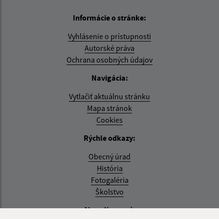
Informácie o stránke:
Vyhlásenie o prístupnosti
Autorské práva
Ochrana osobných údajov
Navigácia:
Vytlačiť aktuálnu stránku
Mapa stránok
Cookies
Rýchle odkazy:
Obecný úrad
História
Fotogaléria
Školstvo
Aktualizované: