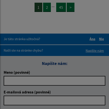
...
1
2
45
>
Je táto stránka užitočná?
Áno
Nie
Boli tieto 
Boli 
Našli ste na stránke chybu?
Napíšte nám
Napíšte nám:
Meno (povinné)
E-mailová adresa (povinné)