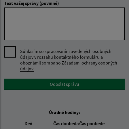
Text vašej správy (povinné)
Súhlasím so spracovaním uvedených osobných
údajov v rozsahu kontaktného formuláru a
oboznámil som sa so
Zásadami ochrany osobných
údajov.
Google reCaptcha Response
Odoslať správu
Úradné hodiny:
Deň
Čas doobeda
Čas poobede