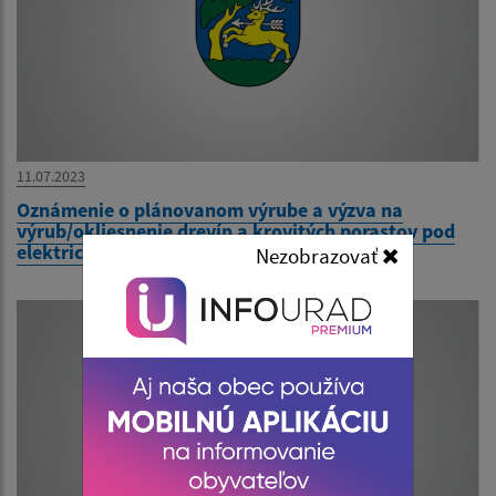
11.07.2023
Oznámenie o plánovanom výrube a výzva na
výrub/okliesnenie drevín a krovitých porastov pod
elektrickým vedením
Nezobrazovať