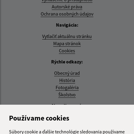
Autorské práva
Ochrana osobných údajov
Navigácia:
Vytlačiť aktuálnu stránku
Mapa stránok
Cookies
Rýchle odkazy:
Obecný úrad
História
Fotogaléria
Školstvo
Aktualizované:
Používame cookies
04.08.2026 11:27 hod.
RSS
Súbory cookie a ďalšie technológie sledovania používame