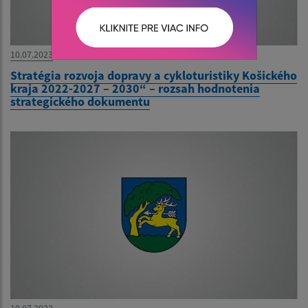
10.07.2023
Stratégia rozvoja dopravy a cykloturistiky Košického
kraja 2022-2027 – 2030“ – rozsah hodnotenia
strategického dokumentu