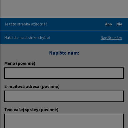
Je táto stránka užitočná?
Áno
Nie
Boli tieto 
Boli 
Našli ste na stránke chybu?
Napíšte nám
Napíšte nám:
Meno (povinné)
E-mailová adresa (povinné)
Text vašej správy (povinné)