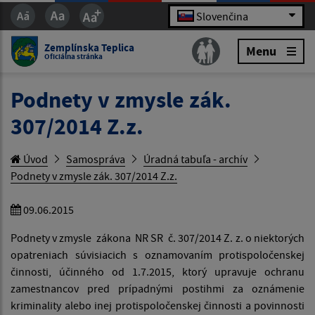
Slovenčina
Zemplínska Teplica
Menu
Oficiálna stránka
Podnety v zmysle zák.
307/2014 Z.z.
Úvod
Samospráva
Úradná tabuľa - archív
Podnety v zmysle zák. 307/2014 Z.z.
09.06.2015
Podnety v zmysle zákona NR SR č. 307/2014 Z. z. o niektorých
opatreniach súvisiacich s oznamovaním protispoločenskej
činnosti, účinného od 1.7.2015, ktorý upravuje ochranu
zamestnancov pred prípadnými postihmi za oznámenie
kriminality alebo inej protispoločenskej činnosti a povinnosti