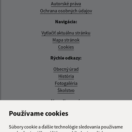
Autorské práva
Ochrana osobných údajov
Navigácia:
Vytlačiť aktuálnu stránku
Mapa stránok
Cookies
Rýchle odkazy:
Obecný úrad
História
Fotogaléria
Školstvo
Aktualizované:
Používame cookies
04.08.2026 11:27 hod.
RSS
Súbory cookie a ďalšie technológie sledovania používame