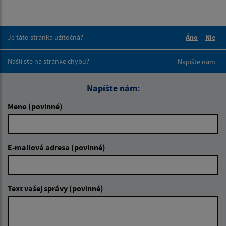
Je táto stránka užitočná?
Áno
Nie
Boli tieto 
Boli 
Našli ste na stránke chybu?
Napíšte nám
Napíšte nám:
Meno (povinné)
E-mailová adresa (povinné)
Text vašej správy (povinné)