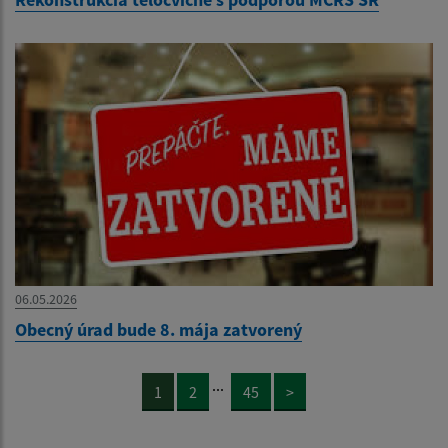
06.05.2026
Obecný úrad bude 8. mája zatvorený
...
1
2
45
>