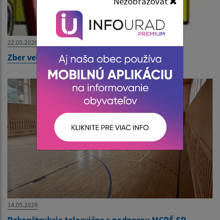
Nezobrazovať
22.05.2026
Zber veľkoobjemového odpadu od 27.5.2026
14.05.2026
Rekonštrukcia telocvične s podporou MCRŠ SR