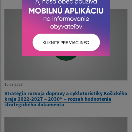
10.07.2023
Stratégia rozvoja dopravy a cykloturistiky Košického
kraja 2022-2027 – 2030“ – rozsah hodnotenia
strategického dokumentu