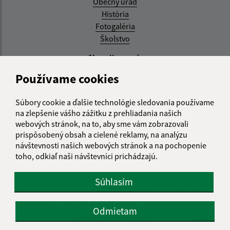
Obecný úrad
História
Fotogaléria
Školstvo
Aktualizované:
Používame cookies
04.08.2026 11:27 hod.
RSS
Súbory cookie a ďalšie technológie sledovania používame
na zlepšenie vášho zážitku z prehliadania našich
Správca obsahu:
webových stránok, na to, aby sme vám zobrazovali
prispôsobený obsah a cielené reklamy, na analýzu
Správca obsahu je Obec Zemplínska Teplica.
návštevnosti našich webových stránok a na pochopenie
Vytvorené v súlade s
Jednotným dizajn manuálom
toho, odkiaľ naši návštevníci prichádzajú.
elektronických služieb.
Súhlasím
CMS systém (redakčný) systém ECHELON 2
web portál
webhosting
wbx, s.r.o.
domény
registrácia domény
Odmietam
spoločnosť wbx, s.r.o.