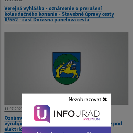
Verejná vyhláška - oznámenie o prerušení
kolaudačného konania - Stavebné úpravy cesty
II/552 - časť Dočasná panelová cesta
Nezobrazovať
11.07.2023
Oznámenie o plánovanom výrube a výzva na
výrub/okliesnenie drevín a krovitých porastov pod
elektrickým vedením