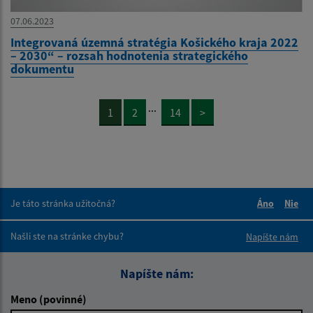
07.06.2023
Integrovaná územná stratégia Košického kraja 2022
– 2030“ – rozsah hodnotenia strategického
dokumentu
...
1
2
14
>
Je táto stránka užitočná?
Áno
Nie
Boli tieto 
Boli 
Našli ste na stránke chybu?
Napíšte nám
Napíšte nám:
Meno (povinné)