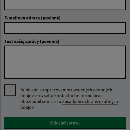
E-mailová adresa (povinné)
Text vašej správy (povinné)
Súhlasím so spracovaním uvedených osobných
údajov v rozsahu kontaktného formuláru a
oboznámil som sa so
Zásadami ochrany osobných
údajov.
Google reCaptcha Response
Odoslať správu