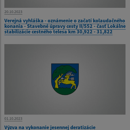
20.10.2023
Verejná vyhláška - oznámenie o začatí kolaudačného
konania - Stavebné úpravy cesty II/552 - časť Lokálne
stabilizácie cestného telesa km 30,922 - 31,822
01.10.2023
Výzva na vykonanie jesennej deratizácie