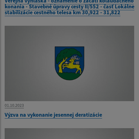
Verejná vyhláška - oznámenie o začatí kolaudačného
konania - Stavebné úpravy cesty II/552 - časť Lokálne
stabilizácie cestného telesa km 30,922 - 31,822
01.10.2023
Výzva na vykonanie jesennej deratizácie