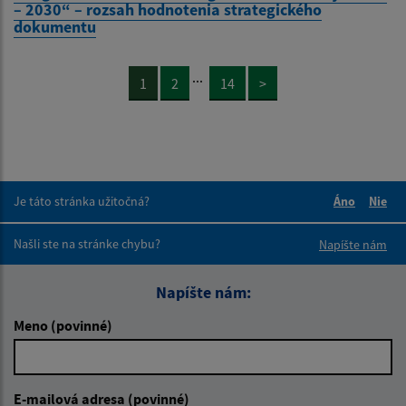
– 2030“ – rozsah hodnotenia strategického
dokumentu
...
1
2
14
>
Je táto stránka užitočná?
Áno
Nie
Boli tieto 
Boli 
Našli ste na stránke chybu?
Napíšte nám
Napíšte nám:
Meno (povinné)
E-mailová adresa (povinné)