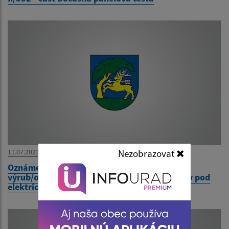
11.07.2023
Nezobrazovať
Oznámenie o plánovanom výrube a výzva na
výrub/okliesnenie drevín a krovitých porastov pod
elektrickým vedením