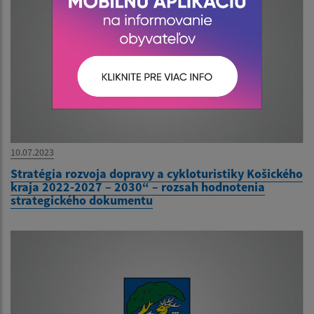
10.07.2023
Stratégia rozvoja dopravy a cykloturistiky Košického
kraja 2022-2027 – 2030“ – rozsah hodnotenia
strategického dokumentu