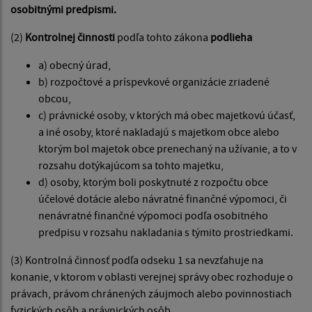
osobitnými predpismi.
(2)
Kontrolnej činnosti
podľa tohto zákona
podlieha
a) obecný úrad,
b) rozpočtové a príspevkové organizácie zriadené
obcou,
c) právnické osoby, v ktorých má obec majetkovú účasť,
a iné osoby, ktoré nakladajú s majetkom obce alebo
ktorým bol majetok obce prenechaný na užívanie, a to v
rozsahu dotýkajúcom sa tohto majetku,
d) osoby, ktorým boli poskytnuté z rozpočtu obce
účelové dotácie alebo návratné finančné výpomoci, či
nenávratné finančné výpomoci podľa osobitného
predpisu v rozsahu nakladania s týmito prostriedkami.
(3) Kontrolná činnosť podľa odseku 1 sa nevzťahuje na
konanie, v ktorom v oblasti verejnej správy obec rozhoduje o
právach, právom chránených záujmoch alebo povinnostiach
fyzických osôb a právnických osôb.