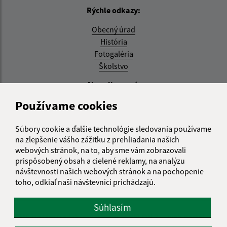
Rýchle odkazy:
Obecný úrad
História
Fotogaléria
Školstvo
Aktualizované:
Používame cookies
04.08.2026 11:27 hod.
RSS
Súbory cookie a ďalšie technológie sledovania používame
na zlepšenie vášho zážitku z prehliadania našich
Správca obsahu:
webových stránok, na to, aby sme vám zobrazovali
prispôsobený obsah a cielené reklamy, na analýzu
Správca obsahu je Obec Zemplínska Teplica.
návštevnosti našich webových stránok a na pochopenie
Vytvorené v súlade s
Jednotným dizajn manuálom
toho, odkiaľ naši návštevníci prichádzajú.
elektronických služieb.
Súhlasím
CMS systém (redakčný) systém ECHELON 2
web portál