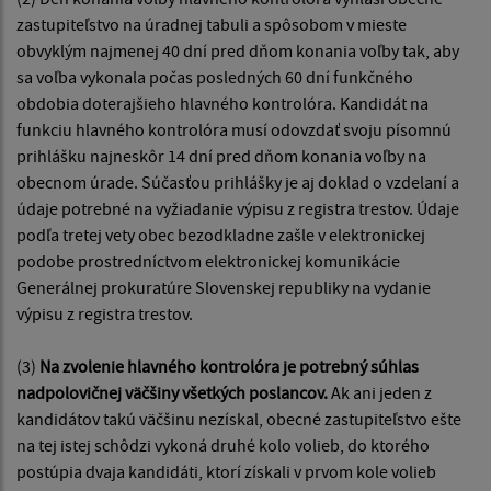
zastupiteľstvo na úradnej tabuli a spôsobom v mieste
obvyklým najmenej 40 dní pred dňom konania voľby tak, aby
sa voľba vykonala počas posledných 60 dní funkčného
obdobia doterajšieho hlavného kontrolóra. Kandidát na
funkciu hlavného kontrolóra musí odovzdať svoju písomnú
prihlášku najneskôr 14 dní pred dňom konania voľby na
obecnom úrade. Súčasťou prihlášky je aj doklad o vzdelaní a
údaje potrebné na vyžiadanie výpisu z registra trestov. Údaje
podľa tretej vety obec bezodkladne zašle v elektronickej
podobe prostredníctvom elektronickej komunikácie
Generálnej prokuratúre Slovenskej republiky na vydanie
výpisu z registra trestov.
(3)
Na zvolenie hlavného kontrolóra je potrebný súhlas
nadpolovičnej väčšiny všetkých poslancov.
Ak ani jeden z
kandidátov takú väčšinu nezískal, obecné zastupiteľstvo ešte
na tej istej schôdzi vykoná druhé kolo volieb, do ktorého
postúpia dvaja kandidáti, ktorí získali v prvom kole volieb