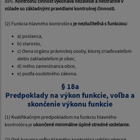
detí.
Kontrolnú činnosť vykonáva nezávisle a nestranne v
súlade so základnými pravidlami kontrolnej činnosti.
(2) Funkcia hlavného kontrolóra
je nezlučiteľná s funkciou:
a) poslanca,
b) starostu,
c) člena orgánu právnickej osoby, ktorej zriaďovateľom
alebo zakladateľom je obec,
d) iného zamestnanca obce,
e) podľa osobitného zákona.
§ 18a
Predpoklady na výkon funkcie, voľba a
skončenie výkonu funkcie
(1) Kvalifikačným predpokladom na funkciu hlavného
kontrolóra je
ukončené minimálne úplné stredné vzdelanie.
(2) Deň konania voľby hlavného kontrolóra vyhlási obecné