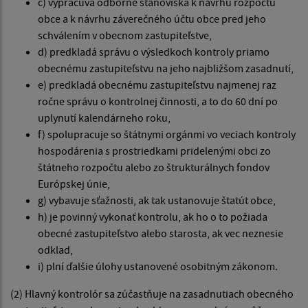
c) vypracúva odborné stanoviská k návrhu rozpočtu
obce a k návrhu záverečného účtu obce pred jeho
schválením v obecnom zastupiteľstve,
d) predkladá správu o výsledkoch kontroly priamo
obecnému zastupiteľstvu na jeho najbližšom zasadnutí,
e) predkladá obecnému zastupiteľstvu najmenej raz
ročne správu o kontrolnej činnosti, a to do 60 dní po
uplynutí kalendárneho roku,
f) spolupracuje so štátnymi orgánmi vo veciach kontroly
hospodárenia s prostriedkami pridelenými obci zo
štátneho rozpočtu alebo zo štrukturálnych fondov
Európskej únie,
g) vybavuje sťažnosti, ak tak ustanovuje štatút obce,
h) je povinný vykonať kontrolu, ak ho o to požiada
obecné zastupiteľstvo alebo starosta, ak vec neznesie
odklad,
i) plní ďalšie úlohy ustanovené osobitným zákonom.
(2) Hlavný kontrolór sa zúčastňuje na zasadnutiach obecného