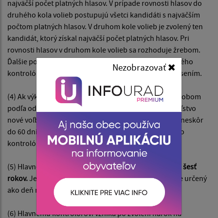
najväčší počet platných hlasov. V prípade rovnosti hlasov do
druhého kola volieb postupujú všetci kandidáti s najväčším
počtom platných hlasov. V druhom kole volieb je zvolený ten
kandidát, ktorý získal najväčší počet platných hlasov. Pri
rovnosti hlasov v druhom kole volieb sa rozhoduje žrebom.
Ďalšie podrobnosti o spôsobe a vykonaní voľby hlavného
Nezobrazovať
kontrolóra a náležitosti prihlášky ustanoví obec uznesením.
(4) Ak výkon funkcie hlavného kontrolóra zaniká spôsobom
podľa odseku 8 písm. a), b) alebo d), vyhlási zastupiteľstvo
nové voľby hlavného kontrolóra tak, aby sa konali najneskôr
do 60 dní odo dňa skončenia výkonu funkcie hlavného
kontrolóra.
(5) Hlavného kontrolóra
volí obecné zastupiteľstvo na šesť
rokov.
Jeho funkčné obdobie sa začína dňom, ktorý je určený
ako deň nástupu do práce.
(6) Hlavnému kontrolórovi vzniká po zvolení nárok na