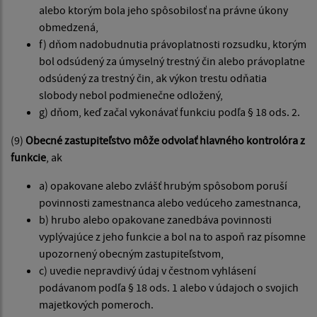
alebo ktorým bola jeho spôsobilosť na právne úkony
obmedzená,
f) dňom nadobudnutia právoplatnosti rozsudku, ktorým
bol odsúdený za úmyselný trestný čin alebo právoplatne
odsúdený za trestný čin, ak výkon trestu odňatia
slobody nebol podmienečne odložený,
g) dňom, keď začal vykonávať funkciu podľa § 18 ods. 2.
(9)
Obecné zastupiteľstvo môže odvolať hlavného kontrolóra z
funkcie
, ak
a) opakovane alebo zvlášť hrubým spôsobom poruší
povinnosti zamestnanca alebo vedúceho zamestnanca,
b) hrubo alebo opakovane zanedbáva povinnosti
vyplývajúce z jeho funkcie a bol na to aspoň raz písomne
upozornený obecným zastupiteľstvom,
c) uvedie nepravdivý údaj v čestnom vyhlásení
podávanom podľa § 18 ods. 1 alebo v údajoch o svojich
majetkových pomeroch.