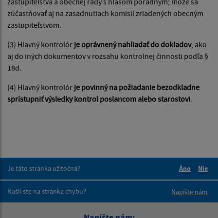
zastupiteľstva a obecnej rady s hlasom poradným; môže sa
zúčastňovať aj na zasadnutiach komisií zriadených obecným
zastupiteľstvom.
(3) Hlavný kontrolór
je oprávnený nahliadať do dokladov
, ako
aj do iných dokumentov v rozsahu kontrolnej činnosti podľa §
18d.
(4) Hlavný kontrolór
je povinný na požiadanie bezodkladne
sprístupniť výsledky kontrol poslancom alebo starostovi
.
Je táto stránka užitočná?
Áno
Nie
Boli tieto 
Boli 
Našli ste na stránke chybu?
Napíšte nám
Napíšte nám: