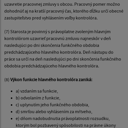
uzavretie pracovnej zmluvy s obcou. Pracovný pomer možno
dohodnúť aj na kratší pracovný čas, ktorého dĺžku určí obecné
zastupiteľstvo pred vyhlásením voľby kontrolóra.
(7) Starosta je povinný s právoplatne zvoleným hlavným
kontrolórom uzavrieť pracovnú zmluvu najneskôr v deň
nasledujúci po dni skončenia funkčného obdobia
predchádzajúceho hlavného kontrolóra. Deň nástupu do
práce sa určí na deň nasledujúci po dni skončenia funkčného
obdobia predchádzajúceho hlavného kontrolóra.
(8)
Výkon funkcie hlavného kontrolóra zaniká:
a) vzdaním sa funkcie,
b) odvolaním z funkcie,
c) uplynutím jeho funkčného obdobia,
d) smrťou alebo vyhlásením za mŕtveho,
e) dňom nadobudnutia právoplatnosti rozsudku,
ktorým bol pozbavený spôsobilosti na právne úkony