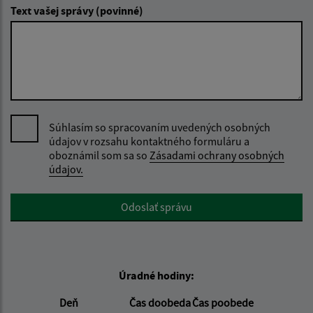
Text vašej správy (povinné)
Súhlasím so spracovaním uvedených osobných
údajov v rozsahu kontaktného formuláru a
oboznámil som sa so
Zásadami ochrany osobných
údajov.
Google reCaptcha Response
Odoslať správu
Úradné hodiny:
Deň
Čas doobeda
Čas poobede