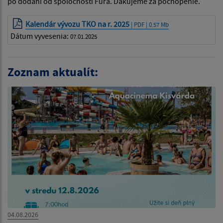
po dodaní od spoločnosti Fúra. Ďakujeme za pochopenie.
Kalendár vývozu TKO na r. 2025
| PDF | 0.57 Mb
Dátum vyvesenia:
07.01.2025
Zoznam aktualít:
04.08.2026