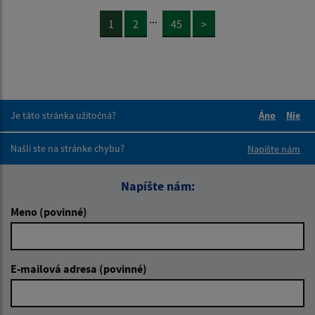
...
1
2
45
>
Je táto stránka užitočná?
Áno
Nie
Boli tieto 
Boli 
Našli ste na stránke chybu?
Napíšte nám
Napíšte nám:
Meno (povinné)
E-mailová adresa (povinné)