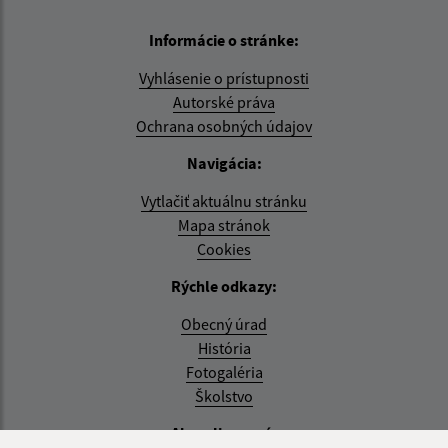
Informácie o stránke:
Vyhlásenie o prístupnosti
Autorské práva
Ochrana osobných údajov
Navigácia:
Vytlačiť aktuálnu stránku
Mapa stránok
Cookies
Rýchle odkazy:
Obecný úrad
História
Fotogaléria
Školstvo
Aktualizované: