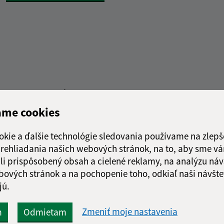
Rýchle odkazy:
Aktualiz
ame cookies
nku
Obecný úrad
04.08.2026 
História
okie a ďalšie technológie sledovania používame na zlepš
RSS
Fotogaléria
 prehliadania našich webových stránok, na to, aby sme v
Školstvo
li prispôsobený obsah a cielené reklamy, na analýzu náv
bových stránok a na pochopenie toho, odkiaľ naši návšte
jú.
Zmeniť moje nastavenia
web portál
webhosting
wbx, s.r.o.
domény
regis
m
Odmietam