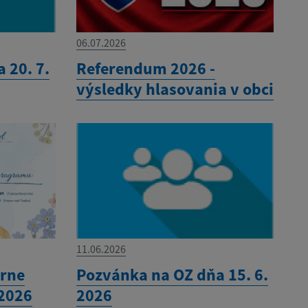
06.07.2026
 20. 7.
Referendum 2026 -
výsledky hlasovania v obci
11.06.2026
órne
Pozvánka na OZ dňa 15. 6.
.2026
2026