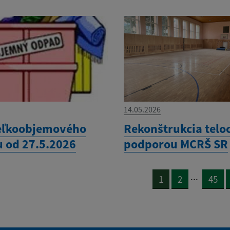
14.05.2026
eľkoobjemového
Rekonštrukcia telo
 od 27.5.2026
podporou MCRŠ SR
...
1
2
45