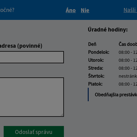
itočné?
Našli
Áno
Nie
Boli tieto informácie pre 
Boli tieto informáci
Úradné hodiny:
Deň
Čas doo
adresa (povinné)
Pondelok:
08:00 - 1
Utorok:
08:00 - 1
Streda:
08:00 - 1
Štvrtok:
nestránk
Piatok:
08:00 - 1
Obedňajšia prestáv
Google reCaptcha Response
Odoslať správu