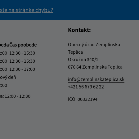
 ste na stránke chybu?
vás užitočné?
e pre vás užitočné?
Kontakt:
Obecný úrad Zemplínska
beda
Čas poobede
Teplica
2:00
12:30 - 15:30
Okružná 340/2
2:00
12:30 - 15:30
076 64 Zemplínska Teplica
2:00
12:30 - 17:00
ový deň
info@zemplinskateplica.sk
2:00
+421 56 679 62 22
ka:
12:00 - 12:30
IČO: 00332194