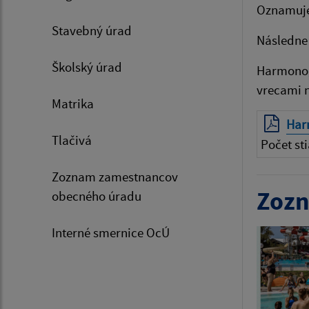
Oznamuje
Stavebný úrad
Následne 
Školský úrad
Harmonog
vrecami 
Matrika
Har
Tlačivá
Počet sti
Zoznam zamestnancov
Zozn
obecného úradu
Interné smernice OcÚ