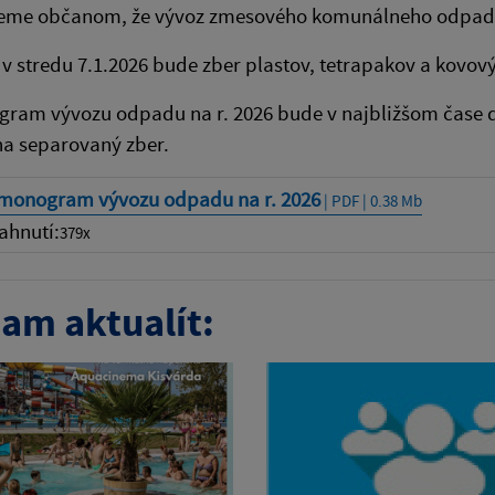
me občanom, že vývoz zmesového komunálneho odpadu 
v stredu 7.1.2026 bude zber plastov, tetrapakov a kovov
ram vývozu odpadu na r. 2026 bude v najbližšom čase d
na separovaný zber.
monogram vývozu odpadu na r. 2026
| PDF | 0.38 Mb
ahnutí:
379x
am aktualít: