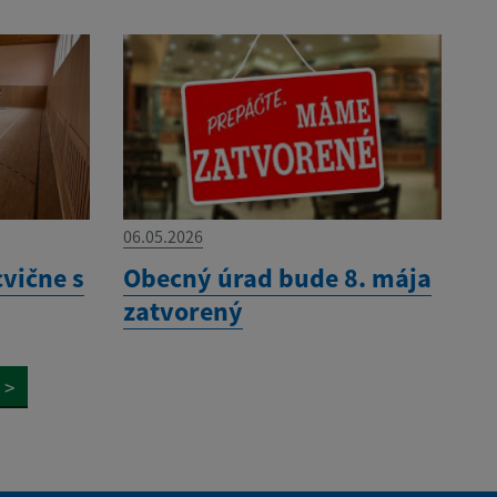
06.05.2026
cvične s
Obecný úrad bude 8. mája
zatvorený
>