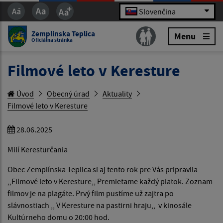
Slovenčina
Zemplínska Teplica
Menu
Oficiálna stránka
Filmové leto v Keresture
Úvod
Obecný úrad
Aktuality
Filmové leto v Keresture
28.06.2025
Milí Keresturčania
Obec Zemplínska Teplica si aj tento rok pre Vás pripravila
,,Filmové leto v Keresture,, Premietame každý piatok. Zoznam
filmov je na plagáte. Prvý film pustíme už zajtra po
slávnostiach ,, V Keresture na pastirni hraju,, v kinosále
Kultúrneho domu o 20:00 hod.