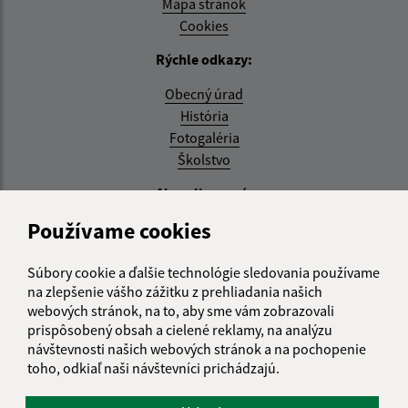
Mapa stránok
Cookies
Rýchle odkazy:
Obecný úrad
História
Fotogaléria
Školstvo
Aktualizované:
Používame cookies
04.08.2026 11:27 hod.
RSS
Súbory cookie a ďalšie technológie sledovania používame
na zlepšenie vášho zážitku z prehliadania našich
Správca obsahu:
webových stránok, na to, aby sme vám zobrazovali
prispôsobený obsah a cielené reklamy, na analýzu
Správca obsahu je Obec Zemplínska Teplica.
návštevnosti našich webových stránok a na pochopenie
Vytvorené v súlade s
Jednotným dizajn manuálom
toho, odkiaľ naši návštevníci prichádzajú.
elektronických služieb.