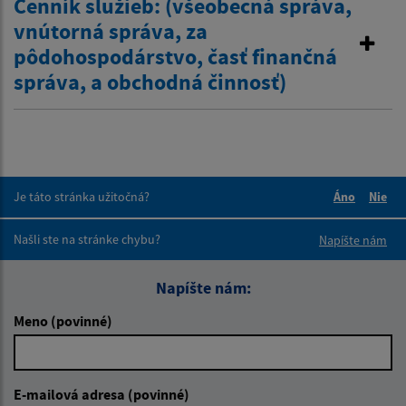
Cenník služieb: (všeobecná správa,
vnútorná správa, za
pôdohospodárstvo, časť finančná
správa, a obchodná činnosť)
Je táto stránka užitočná?
Áno
Nie
Boli tieto 
Boli 
Našli ste na stránke chybu?
Napíšte nám
Napíšte nám:
Meno (povinné)
E-mailová adresa (povinné)