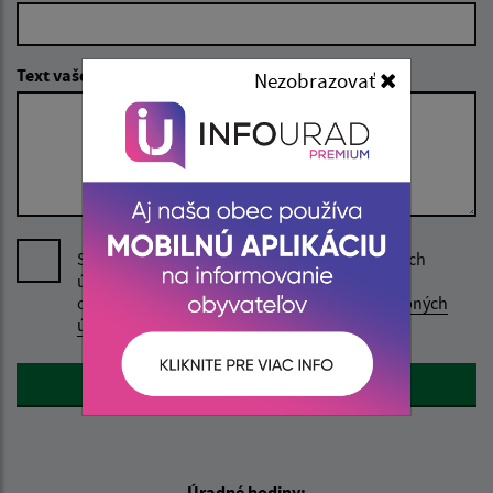
Text vašej správy (povinné)
Nezobrazovať
Súhlasím so spracovaním uvedených osobných
údajov v rozsahu kontaktného formuláru a
oboznámil som sa so
Zásadami ochrany osobných
údajov.
Google reCaptcha Response
Odoslať správu
Úradné hodiny: