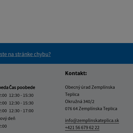
 ste na stránke chybu?
vás užitočné?
e pre vás užitočné?
Kontakt:
Obecný úrad Zemplínska
beda
Čas poobede
Teplica
2:00
12:30 - 15:30
Okružná 340/2
2:00
12:30 - 15:30
076 64 Zemplínska Teplica
2:00
12:30 - 17:00
ový deň
info@zemplinskateplica.sk
2:00
+421 56 679 62 22