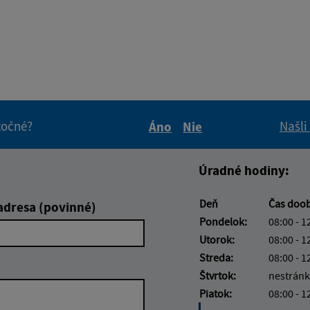
itočné?
Našli
Áno
Nie
Boli tieto informácie pre 
Boli tieto informáci
Úradné hodiny:
Deň
Čas doo
adresa (povinné)
Pondelok:
08:00 - 1
Utorok:
08:00 - 1
Streda:
08:00 - 1
Štvrtok:
nestránk
Piatok:
08:00 - 1