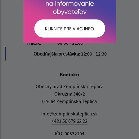
Deň
Čas doobeda
Čas poobede
Pondelok:
08:00 - 12:00
12:30 - 15:30
Utorok:
08:00 - 12:00
12:30 - 15:30
Streda:
08:00 - 12:00
12:30 - 17:00
Štvrtok:
nestránkový deň
Piatok:
08:00 - 12:00
Obedňajšia prestávka:
12:00 - 12:30
Kontakt:
Obecný úrad Zemplínska Teplica
Okružná 340/2
076 64 Zemplínska Teplica
info@zemplinskateplica.sk
+421 56 679 62 22
IČO: 00332194