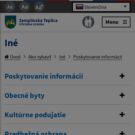
Slovenčina
Zemplínska Teplica
Menu
Oficiálna stránka
Iné
Úvod
Ako vybaviť
Iné
Poskytovanie informácií
Poskytovanie informácií
Obecné byty
Kultúrne podujatie
Predbežná ochrana