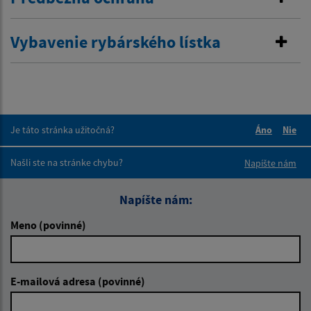
Vybavenie rybárského lístka
Je táto stránka užitočná?
Áno
Nie
Boli tieto 
Boli 
Našli ste na stránke chybu?
Napíšte nám
Napíšte nám:
Meno (povinné)
E-mailová adresa (povinné)