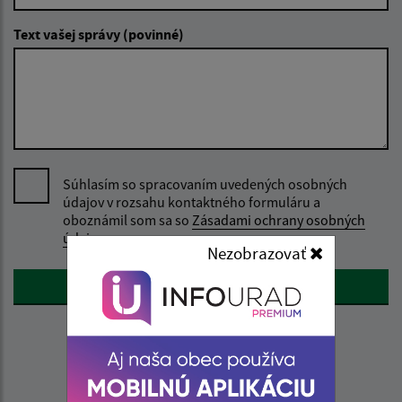
Text vašej správy (povinné)
Súhlasím so spracovaním uvedených osobných
údajov v rozsahu kontaktného formuláru a
oboznámil som sa so
Zásadami ochrany osobných
údajov.
Nezobrazovať
Google reCaptcha Response
Odoslať správu
Úradné hodiny: