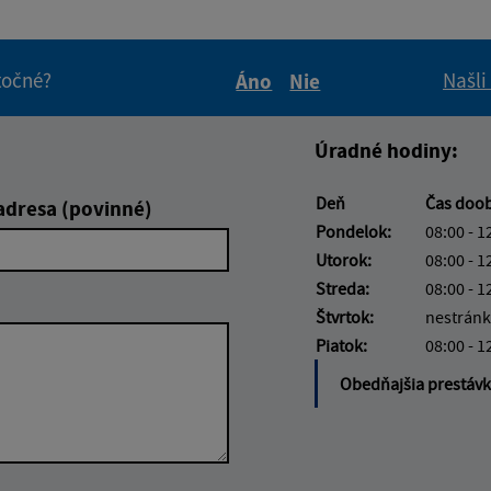
itočné?
Našli
Áno
Nie
Boli tieto informácie pre 
Boli tieto informáci
Úradné hodiny:
Deň
Čas doo
adresa (povinné)
Pondelok:
08:00 - 1
Utorok:
08:00 - 1
Streda:
08:00 - 1
Štvrtok:
nestránk
Piatok:
08:00 - 1
Obedňajšia prestáv