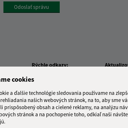
Google reCaptcha Response
Odoslať správu
Rýchle odkazy:
Aktualiz
ame cookies
nku
Obecný úrad
04.08.2026 
História
RSS
Fotogaléria
okie a ďalšie technológie sledovania používame na zlepš
Školstvo
 prehliadania našich webových stránok, na to, aby sme v
li prispôsobený obsah a cielené reklamy, na analýzu náv
bových stránok a na pochopenie toho, odkiaľ naši návšte
jú.