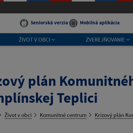
Seniorská verzia
Mobilná aplikácia
ŽIVOT V OBCI
ZVEREJŇOVANIE
zový plán Komunitnéh
plínskej Teplici
Život v obci
Komunitné centrum
Krízový plán Ko