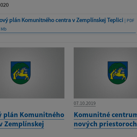
2020
ový plán Komunitného centra v Zemplínskej Teplici
| PDF
6 Mb
07.10.2019
ý plán Komunitného
Komunitné centru
 v Zemplínskej
nových priestoroc