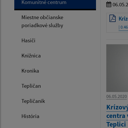
Komunitné centrum
06.05.
Miestne občianske
Kríz
poriadkové služby
| 0.4
Hasiči
Knižnica
Kronika
Tepličan
06.05.2020
Tepličanik
Krízov
centra
História
Teplici