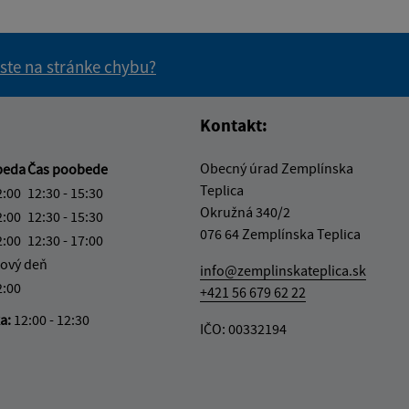
 ste na stránke chybu?
vás užitočné?
e pre vás užitočné?
Kontakt:
Obecný úrad Zemplínska
beda
Čas poobede
Teplica
2:00
12:30 - 15:30
Okružná 340/2
2:00
12:30 - 15:30
076 64 Zemplínska Teplica
2:00
12:30 - 17:00
ový deň
info@zemplinskateplica.sk
2:00
+421 56 679 62 22
ka:
12:00 - 12:30
IČO: 00332194