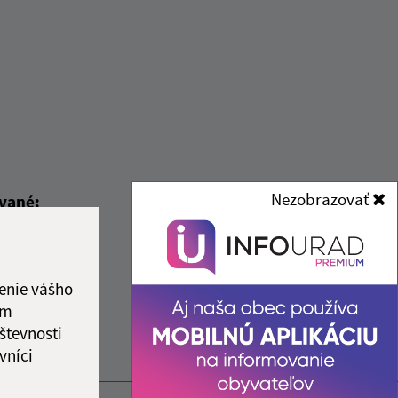
Nezobrazovať
ované:
Správca obsahu:
11:27 hod.
Správca obsahu je Obec
Zemplínska Teplica.
Vytvorené v súlade s
Jednotným
enie vášho
dizajn manuálom elektronických
ám
služieb.
števnosti
vníci