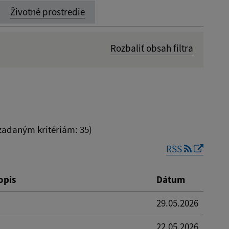
Životné prostredie
Rozbaliť obsah filtra
Dátum zverejnenia od:
adaným kritériám: 35)
RSS
Reset
opis
Dátum
29.05.2026
22.05.2026