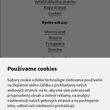
Vytlačiť aktuálnu stránku
Mapa stránok
Cookies
Rýchle odkazy:
Obecný úrad
História
Fotogaléria
Školstvo
Aktualizované:
Používame cookies
04.08.2026 11:27 hod.
RSS
Súbory cookie a ďalšie technológie sledovania používame
na zlepšenie vášho zážitku z prehliadania našich
Správca obsahu:
webových stránok, na to, aby sme vám zobrazovali
prispôsobený obsah a cielené reklamy, na analýzu
Správca obsahu je Obec Zemplínska Teplica.
návštevnosti našich webových stránok a na pochopenie
Vytvorené v súlade s
Jednotným dizajn manuálom
toho, odkiaľ naši návštevníci prichádzajú.
elektronických služieb.