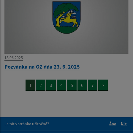
18.06.2025
Pozvánka na OZ dňa 23. 6. 2025
1
2
3
4
5
6
7
>
Je táto stránka užitočná?
Áno
Nie
Boli tieto 
Boli 