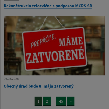
Rekonštrukcia telocvične s podporou MCRŠ SR
06.05.2026
Obecný úrad bude 8. mája zatvorený
...
1
2
45
>