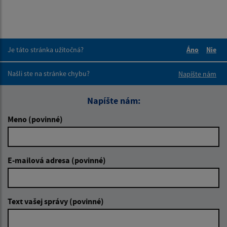
Je táto stránka užitočná?
Áno
Nie
Boli tieto 
Boli 
Našli ste na stránke chybu?
Napíšte nám
Napíšte nám:
Meno (povinné)
E-mailová adresa (povinné)
Text vašej správy (povinné)