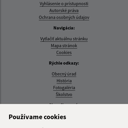
Vyhlásenie o prístupnosti
Autorské práva
Ochrana osobných údajov
Navigácia:
Vytlačiť aktuálnu stránku
Mapa stránok
Cookies
Rýchle odkazy:
Obecný úrad
História
Fotogaléria
Školstvo
Aktualizované:
Používame cookies
04.08.2026 11:27 hod.
RSS