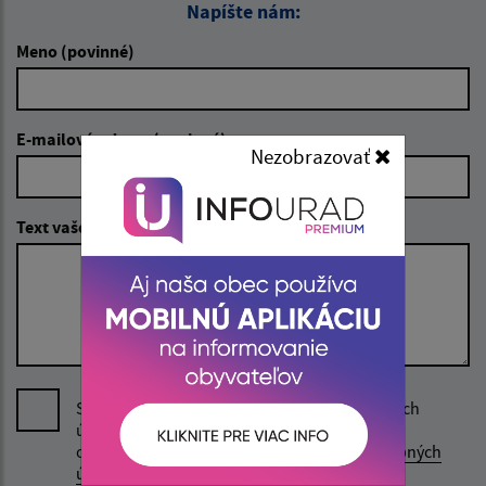
Napíšte nám:
Meno (povinné)
E-mailová adresa (povinné)
Nezobrazovať
Text vašej správy (povinné)
Súhlasím so spracovaním uvedených osobných
údajov v rozsahu kontaktného formuláru a
oboznámil som sa so
Zásadami ochrany osobných
údajov.