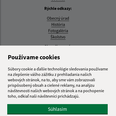
Rýchle odkazy:
Obecný úrad
História
Fotogaléria
Školstvo
Aktualizované:
Používame cookies
04.08.2026 11:27 hod.
RSS
Súbory cookie a ďalšie technológie sledovania používame
na zlepšenie vášho zážitku z prehliadania našich
Správca obsahu:
webových stránok, na to, aby sme vám zobrazovali
prispôsobený obsah a cielené reklamy, na analýzu
Správca obsahu je Obec Zemplínska Teplica.
návštevnosti našich webových stránok a na pochopenie
Vytvorené v súlade s
Jednotným dizajn manuálom
toho, odkiaľ naši návštevníci prichádzajú.
elektronických služieb.
Súhlasím
CMS systém (redakčný) systém ECHELON 2
web portál