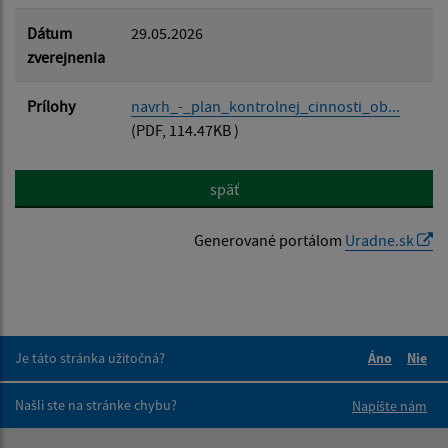
Dátum
29.05.2026
zverejnenia
Prílohy
navrh_-_plan_kontrolnej_cinnosti_ob...
(PDF, 114.47KB )
späť
Generované portálom
Uradne.sk
Je táto stránka užitočná?
Áno
Nie
Boli tieto 
Boli 
Našli ste na stránke chybu?
Napíšte nám