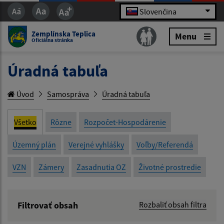
Slovenčina
Zemplínska Teplica
Menu
Oficiálna stránka
Úradná tabuľa
Úvod
Samospráva
Úradná tabuľa
Všetko
Rôzne
Rozpočet-Hospodárenie
Územný plán
Verejné vyhlášky
Voľby/Referendá
VZN
Zámery
Zasadnutia OZ
Životné prostredie
Filtrovať obsah
Rozbaliť obsah filtra
Názov: