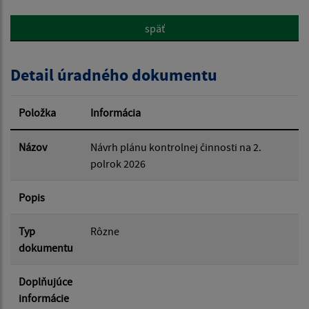
späť
Popis:
Detail úradného dokumentu
Dátum zverejnenia od:
Položka
Informácia
Dátum zverejnenia do:
Názov
Návrh plánu kontrolnej činnosti na 2.
polrok 2026
Popis
Filtrovať
Reset
Typ
Rôzne
dokumentu
Doplňujúce
informácie